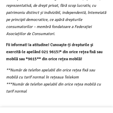
reprezentativă, de drept privat, fără scop lucrativ, cu
patrimoniu distinct și indivizibil, independentă, întemeiată
pe principii democratice, ce apără drepturile
consumatorilor – membră fondatoare a Federației
Asociațiilor de Consumatori.
Fii informat! Ia atitudine! Cunoaște-ți drepturile și
exercită-le apelând 021 9615!* din orice rețea fixă sau
mobilă sau *9615** din orice rețea mobilă!
**Număr de telefon apelabil din orice rețea fixă sau
mobilă cu tarif normal în rețeaua Telekom
***Număr de telefon apelabil din orice rețea mobilă cu
tarif normal