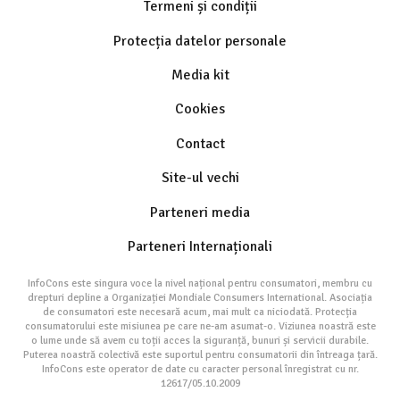
Termeni și condiții
Protecția datelor personale
Media kit
Cookies
Contact
Site-ul vechi
Parteneri media
Parteneri Internaționali
InfoCons este singura voce la nivel național pentru consumatori, membru cu
drepturi depline a Organizației Mondiale Consumers International. Asociația
de consumatori este necesară acum, mai mult ca niciodată. Protecția
consumatorului este misiunea pe care ne-am asumat-o. Viziunea noastră este
o lume unde să avem cu toții acces la siguranță, bunuri și servicii durabile.
Puterea noastră colectivă este suportul pentru consumatorii din întreaga țară.
InfoCons este operator de date cu caracter personal înregistrat cu nr.
12617/05.10.2009