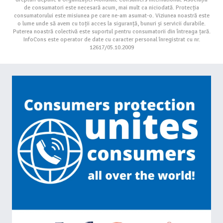
de consumatori este necesară acum, mai mult ca niciodată. Protecția
consumatorului este misiunea pe care ne-am asumat-o. Viziunea noastră este
o lume unde să avem cu toții acces la siguranță, bunuri și servicii durabile.
Puterea noastră colectivă este suportul pentru consumatorii din întreaga țară.
InfoCons este operator de date cu caracter personal înregistrat cu nr.
12617/05.10.2009