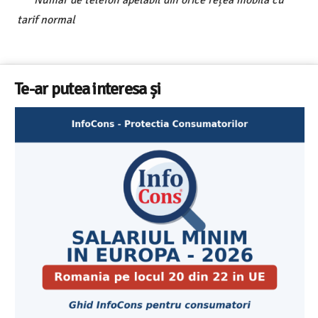
***Număr de telefon apelabil din orice rețea mobilă cu
tarif normal
Te-ar putea interesa și
Cele mai bune masini de spalat vase independente cu
Aplicatia InfoCons