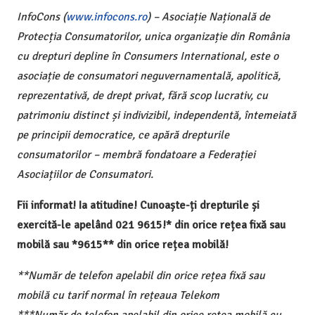
InfoCons (
www.infocons.ro
) – Asociație Națională de
Protecția Consumatorilor, unica organizație din România
cu drepturi depline în Consumers International, este o
asociație de consumatori neguvernamentală, apolitică,
reprezentativă, de drept privat, fără scop lucrativ, cu
patrimoniu distinct și indivizibil, independentă, întemeiată
pe principii democratice, ce apără drepturile
consumatorilor – membră fondatoare a Federației
Asociațiilor de Consumatori.
Fii informat! Ia atitudine! Cunoaște-ți drepturile și
exercită-le apelând 021 9615!* din orice rețea fixă sau
mobilă sau *9615** din orice rețea mobilă!
**Număr de telefon apelabil din orice rețea fixă sau
mobilă cu tarif normal în rețeaua Telekom