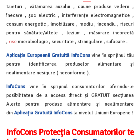
taieturi , vătămarea auzului , daune produse vederii ,
înecare , șoc electric , interferențe electromagnetice ,
consum energetic , imobilizare , mediu , incendiu , riscuri
pentru sănătate/altele , leziuni , măsurare incorectă
,
risc
microbiologic , securitate , strangulare , sufocare .
Aplicația Europeană Gratuită InfoCons
vine în sprijinul tău
pentru identificarea produselor alimentare și
nealimentare nesigure ( neconforme ).
InfoCons
vine în sprijinul consumatorilor oferindu-le
posibilitatea de a accesa direct și GRATUIT secțiunea
Alerte pentru produse alimentare și nealimentare
din
Aplicația Gratuită InfoCons
la nivelul Uniunii Europene !
InfoCons Protecția Consumatorilor te