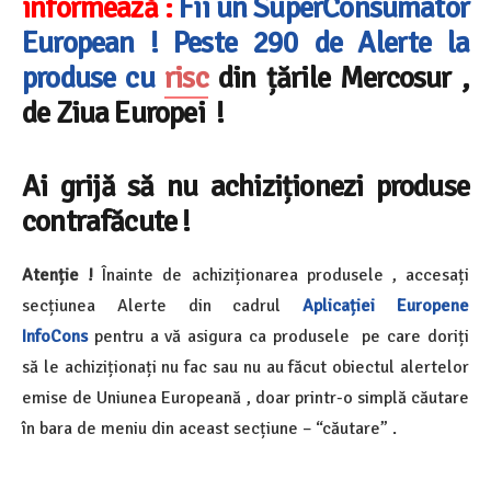
informează :
Fii un SuperConsumator
European ! Peste 290 de Alerte la
produse cu
risc
din țările Mercosur ,
de Ziua Europei !
Ai grijă să nu achiziționezi produse
contrafăcute !
Atenție !
Înainte de achiziționarea produsele , accesați
secțiunea Alerte din cadrul
Aplicației Europene
InfoCons
pentru a vă asigura ca produsele pe care doriți
să le achiziționați nu fac sau nu au făcut obiectul alertelor
emise de Uniunea Europeană , doar printr-o simplă căutare
în bara de meniu din aceast secțiune – “căutare” .