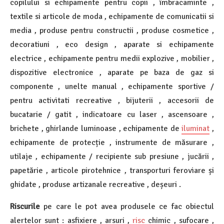
copilului si echipamente pentru copii , îmbracaminte ,
textile si articole de moda , echipamente de comunicatii si
media , produse pentru constructii , produse cosmetice ,
decoratiuni , eco design , aparate si echipamente
electrice , echipamente pentru medii explozive , mobilier ,
dispozitive electronice , aparate pe baza de gaz si
componente , unelte manual , echipamente sportive /
pentru activitati recreative , bijuterii , accesorii de
bucatarie / gatit , indicatoare cu laser , ascensoare ,
brichete , ghirlande luminoase , echipamente de
iluminat
,
echipamente de protecție , instrumente de măsurare ,
utilaje , echipamente / recipiente sub presiune , jucării ,
papetărie , articole pirotehnice , transporturi feroviare și
ghidate , produse artizanale recreative , deșeuri .
Riscurile
pe care le pot avea produsele ce fac obiectul
alertelor sunt : asfixiere , arsuri ,
risc
chimic , sufocare ,