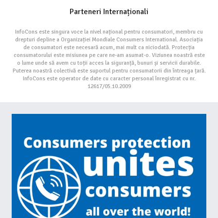
Parteneri Internaționali
InfoCons este singura voce la nivel național pentru consumatori, membru cu
drepturi depline a Organizației Mondiale Consumers International. Asociația
de consumatori este necesară acum, mai mult ca niciodată. Protecția
consumatorului este misiunea pe care ne-am asumat-o. Viziunea noastră este
o lume unde să avem cu toții acces la siguranță, bunuri și servicii durabile.
Puterea noastră colectivă este suportul pentru consumatorii din întreaga țară.
InfoCons este operator de date cu caracter personal înregistrat cu nr.
12617/05.10.2009