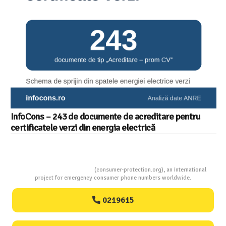
Consumers Protection
(consumer-protection.org), an international
project for emergency consumer phone numbers worldwide.
0219615