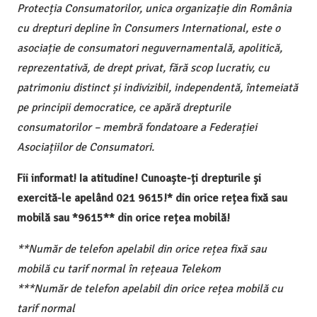
Protecția Consumatorilor, unica organizație din România
cu drepturi depline în Consumers International, este o
asociație de consumatori neguvernamentală, apolitică,
reprezentativă, de drept privat, fără scop lucrativ, cu
patrimoniu distinct și indivizibil, independentă, întemeiată
pe principii democratice, ce apără drepturile
consumatorilor – membră fondatoare a Federației
Asociațiilor de Consumatori.
Fii informat! Ia atitudine! Cunoaște-ți drepturile și
exercită-le apelând 021 9615!* din orice rețea fixă sau
mobilă sau *9615** din orice rețea mobilă!
**Număr de telefon apelabil din orice rețea fixă sau
mobilă cu tarif normal în rețeaua Telekom
***Număr de telefon apelabil din orice rețea mobilă cu
tarif normal