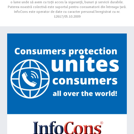
o lume unde să avem cu toții acces la siguranță, bunuri și servicii durabile.
Puterea noastră colectivă este suportul pentru consumatorii din întreaga țară.
InfoCons este operator de date cu caracter personal înregistrat cu nr.
12617/05.10.2009