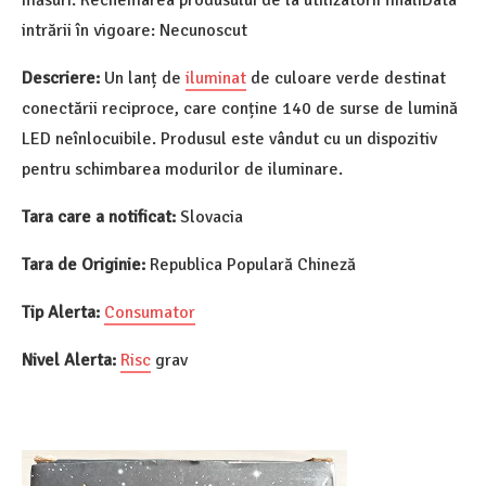
măsuri: Rechemarea produsului de la utilizatorii finaliData
intrării în vigoare: Necunoscut
Descriere:
Un lanț de
iluminat
de culoare verde destinat
conectării reciproce, care conține 140 de surse de lumină
LED neînlocuibile. Produsul este vândut cu un dispozitiv
pentru schimbarea modurilor de iluminare.
Tara care a notificat:
Slovacia
Tara de Originie:
Republica Populară Chineză
Tip Alerta:
Consumator
Nivel Alerta:
Risc
grav