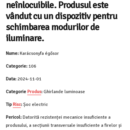
neînlocuibile. Produsul este
vândut cu un dispozitiv pentru
schimbarea modurilor de
iluminare.
Nume:
Karácsonyfa égősor
Categorie:
106
Data:
2024-11-01
Categorie
Produs
:
Ghirlande luminoase
Tip
Risc
:
Șoc electric
Pericol:
Datorită rezistenței mecanice insuficiente a
produsului, a secțiunii transversale insuficiente a firelor și