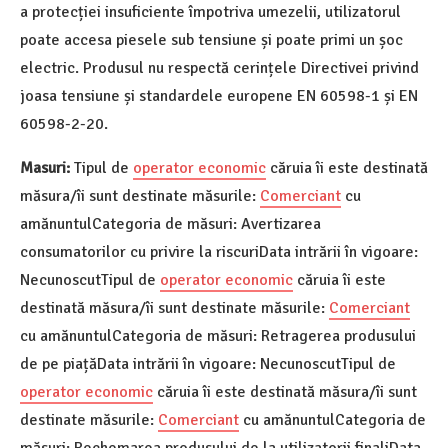
a protecției insuficiente împotriva umezelii, utilizatorul
poate accesa piesele sub tensiune și poate primi un șoc
electric. Produsul nu respectă cerințele Directivei privind
joasa tensiune și standardele europene EN 60598-1 și EN
60598-2-20.
Masuri:
Tipul de
operator economic
căruia îi este destinată
măsura/îi sunt destinate măsurile:
Comerciant
cu
amănuntulCategoria de măsuri: Avertizarea
consumatorilor cu privire la riscuriData intrării în vigoare:
NecunoscutTipul de
operator economic
căruia îi este
destinată măsura/îi sunt destinate măsurile:
Comerciant
cu amănuntulCategoria de măsuri: Retragerea produsului
de pe piațăData intrării în vigoare: NecunoscutTipul de
operator economic
căruia îi este destinată măsura/îi sunt
destinate măsurile:
Comerciant
cu amănuntulCategoria de