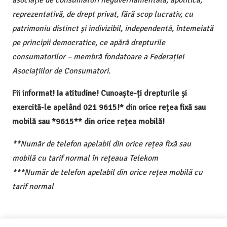
asociație de consumatori neguvernamentală, apolitică,
reprezentativă, de drept privat, fără scop lucrativ, cu
patrimoniu distinct și indivizibil, independentă, întemeiată
pe principii democratice, ce apără drepturile
consumatorilor – membră fondatoare a Federației
Asociațiilor de Consumatori.
Fii informat! Ia atitudine! Cunoaște-ți drepturile și
exercită-le apelând 021 9615!* din orice rețea fixă sau
mobilă sau *9615** din orice rețea mobilă!
**Număr de telefon apelabil din orice rețea fixă sau
mobilă cu tarif normal în rețeaua Telekom
***Număr de telefon apelabil din orice rețea mobilă cu
tarif normal