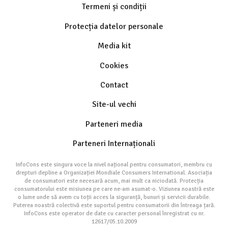
Termeni și condiții
Protecția datelor personale
Media kit
Cookies
Contact
Site-ul vechi
Parteneri media
Parteneri Internaționali
InfoCons este singura voce la nivel național pentru consumatori, membru cu
drepturi depline a Organizației Mondiale Consumers International. Asociația
de consumatori este necesară acum, mai mult ca niciodată. Protecția
consumatorului este misiunea pe care ne-am asumat-o. Viziunea noastră este
o lume unde să avem cu toții acces la siguranță, bunuri și servicii durabile.
Puterea noastră colectivă este suportul pentru consumatorii din întreaga țară.
InfoCons este operator de date cu caracter personal înregistrat cu nr.
12617/05.10.2009