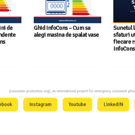
um sa
Sunetul la televizor- 8
Televizoa
lat vase
sfaturi utile ca să auzi clar
România 
fiecare replică – ghid
tehnologi
InfoCons
InfoCons
ion
(consumer-protection.org), an international project for emergency consumer ph
ebook
Instagram
Youtube
LinkedIN