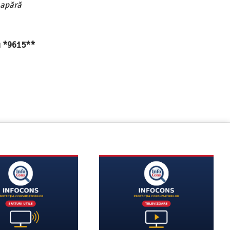
 apără
au *9615**