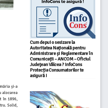
Cum depui o sesizare la
Autoritatea Națională pentru
Administrare și Reglementare în
Comunicații – ANCOM – Oficiul
Judeţean Vâlcea ? InfoCons
Protecția Consumatorilor te
asigură !
măria și-a
u alocarea
t în 1896,
ru. Solid,