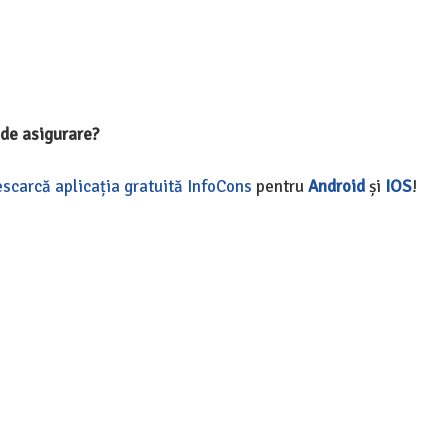
l de asigurare?
scarcă aplicația gratuită InfoCons
pentru
Android
și
IOS
!