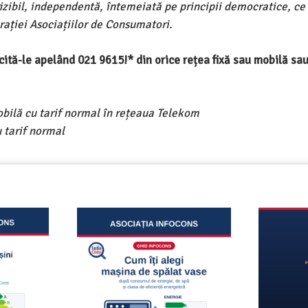
ivizibil, independentă, întemeiată pe principii democratice, ce
ației Asociațiilor de Consumatori.
ercită-le apelând 021 9615!* din orice rețea fixă sau mobilă s
obilă cu tarif normal în rețeaua Telekom
 tarif normal