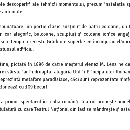
ele descoperiri ale tehnicii momentului, precum instalația s
re automate.
impunătoare, un portic clasic susținut de patru coloane, un 
 car alegoric, balcoane, sculpturi și coloane ionice angaj
sele temple grecești. Grădinile superbe ce înconjurau clădi
tuosul edificiu.
ortina, pictată în 1896 de către meșterul vienez M. Lenz ne d
trei vârste iar în dreapta, alegoria Unirii Principatelor Româ
i reprezintă metafore paradisiace, căci sunt reprezentate nimfe
cționează cu 109 becuri.
 la primul spectacol în limba română, teatrul primește nume
tulatură cu care Teatrul Național din Iași se mândrește și astă