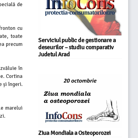
pecială de
fronton cu
ate, toate
Serviciul public de gestionare a
rea precum
deseurilor – studiu comparativ
Judetul Arad
ezvăluie în
ne. Cortina
 și îngeri.
le marelui
zi.
Ziua Mondiala a Osteoporozei