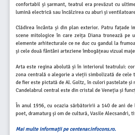
confortabil și șarmant, teatrul era prevăzut cu ultim
lumină electrică sau încălzirea cu aburi și ventilatoa
Clădirea încânta și din plan exterior. Patru fațade 
scene mitologice în care zeița Diana tronează pe un
elemente arhitecturale ce ne duc cu gandul la frumoa
și cele două fântâni arteziene îmbogățeau vizual majes
Arta este regina abolută și în interiorul teatrului: c
zona centrală o alegorie a vieții simbolizată de cele 
de fier este pictată de Al. Goltz, în culori pastelate ș
Candelabrul central este din cristal de Veneția și fun
În anul 1956, cu ocazia sărbătoririi a 140 de ani de
poet, dramaturg și om de cultură, Vasile Alecsandri, ti
Mai multe informații pe centenar.infocons.ro.