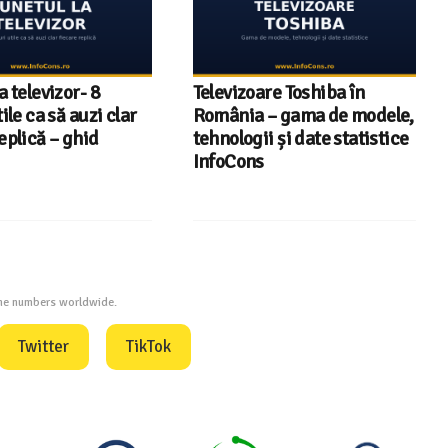
re Toshiba în
InfoCons – 243 de
– gama de modele,
documente de acreditare
i și date statistice
pentru certificatele verzi
din energia electrică
one numbers worldwide.
Twitter
TikTok