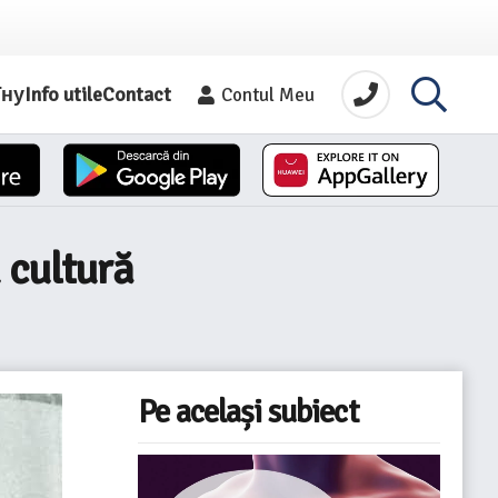
їну
Info utile
Contact
Contul Meu
u cultură
Pe același subiect