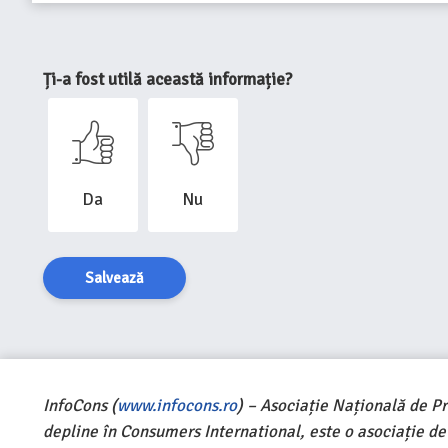
Ți-a fost utilă această informație?
Da
Nu
Salvează
InfoCons (
www.infocons.ro
) – Asociație Națională de P
depline în Consumers International, este o asociație d