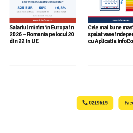
Cele mai bune masini de
Ghid InfoCons – C
spalat vase independente
alegi masina de spa
cu Aplicatia InfoCons
Consumers Protect
0219615
Fac