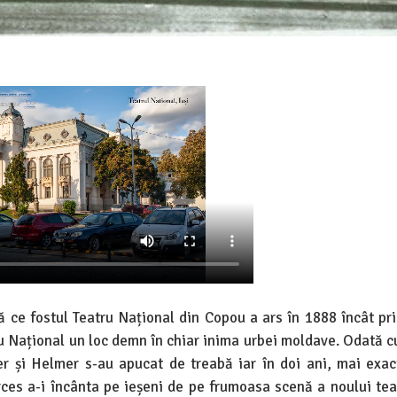
pă ce fostul Teatru Național din Copou a ars în 1888 încât pri
ru Național un loc demn în chiar inima urbei moldave. Odată c
ner și Helmer s-au apucat de treabă iar în doi ani, mai exac
ces a-i încânta pe ieșeni de pe frumoasa scenă a noului teat