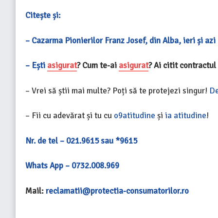
Citește și:
– Cazarma Pionierilor Franz Josef, din Alba, ieri și azi
–
Ești
asigurat
? Cum te-ai
asigurat
? Ai citit contractu
– Vrei să știi mai multe? Poți să te protejezi singur!
De
– Fii cu adevărat și tu cu
o9atitudine
și
ia atitudine
!
Nr. de tel – 021.9615 sau *9615
Whats App – 0732.008.969
Mail:
reclamatii@protectia-consumatorilor.ro