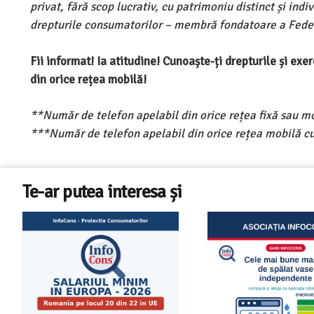
privat, fără scop lucrativ, cu patrimoniu distinct și ind
drepturile consumatorilor – membră fondatoare a Feder
Fii informat! Ia atitudine! Cunoaște-ți drepturile și ex
din orice rețea mobilă!
**Număr de telefon apelabil din orice rețea fixă sau m
***Număr de telefon apelabil din orice rețea mobilă cu
Te-ar putea interesa și