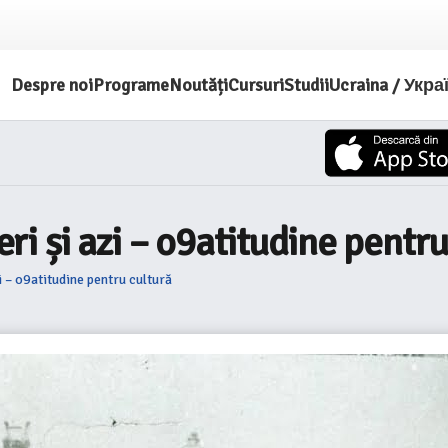
Despre noi
Programe
Noutăți
Cursuri
Studii
Ucraina / Укра
ieri și azi – o9atitudine pentr
zi – o9atitudine pentru cultură