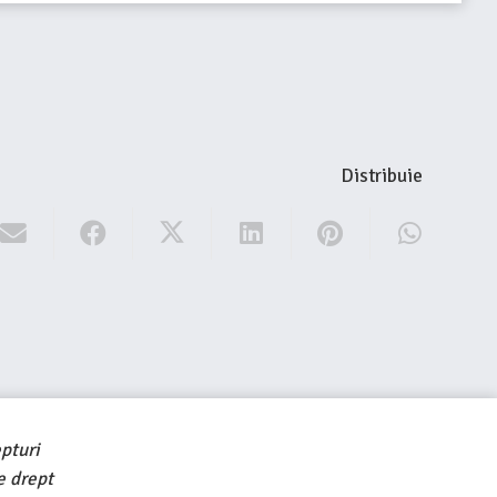
Distribuie
pturi
e drept