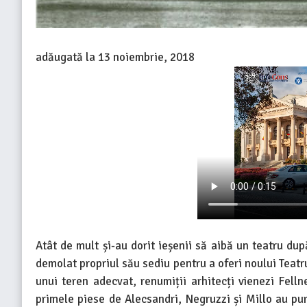
adăugată la
13 noiembrie, 2018
Atât de mult și-au dorit ieșenii să aibă un teatru du
demolat propriul său sediu pentru a oferi noului Teat
unui teren adecvat, renumiții arhitecți vienezi Fell
primele piese de Alecsandri, Negruzzi și Millo au pur