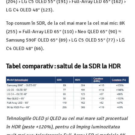
(204) › LG C5 OLED 55″ (191) › Full-Array LED 65″ (162) ›
LG C4 OLED 48″ (123).
Top consum în SDR, de la cel mai mare la cel mai mic: 8K
(255) » Full-Array LED 65″ (110) › Neo QLED 65″ (90) ≈
Samsung S90F OLED 65″ (89) › LG C5 OLED 55″ (77) › LG
C4 OLED 48″ (66).
Tabel comparativ : saltul de la SDR la HDR
Tehnologiile OLED și QLED au cel mai mare salt procentual
în HDR (peste +120%), pentru că împing luminozitatea