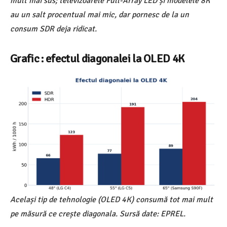
mult mai sus; televizoarele Full-Array LED și modelele 8K
au un salt procentual mai mic, dar pornesc de la un
consum SDR deja ridicat.
Grafic : efectul diagonalei la OLED 4K
Același tip de tehnologie (OLED 4K) consumă tot mai mult
pe măsură ce crește diagonala. Sursă date: EPREL.