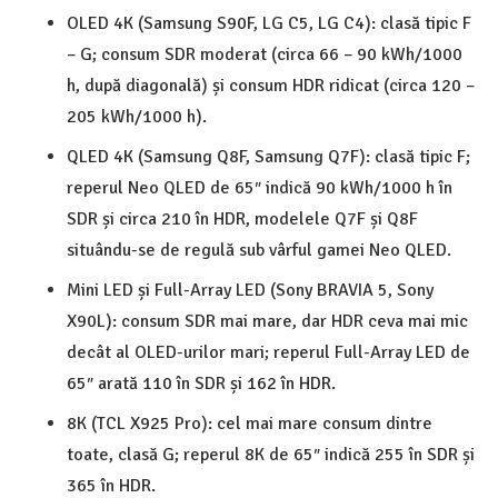
OLED 4K (Samsung S90F, LG C5, LG C4): clasă tipic F
– G; consum SDR moderat (circa 66 – 90 kWh/1000
h, după diagonală) și consum HDR ridicat (circa 120 –
205 kWh/1000 h).
QLED 4K (Samsung Q8F, Samsung Q7F): clasă tipic F;
reperul Neo QLED de 65″ indică 90 kWh/1000 h în
SDR și circa 210 în HDR, modelele Q7F și Q8F
situându-se de regulă sub vârful gamei Neo QLED.
Mini LED și Full-Array LED (Sony BRAVIA 5, Sony
X90L): consum SDR mai mare, dar HDR ceva mai mic
decât al OLED-urilor mari; reperul Full-Array LED de
65″ arată 110 în SDR și 162 în HDR.
8K (TCL X925 Pro): cel mai mare consum dintre
toate, clasă G; reperul 8K de 65″ indică 255 în SDR și
365 în HDR.