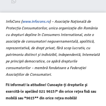
InfoCons (
www.infocons.ro
) – Asociație Națională de
Protecția Consumatorilor, unica organizație din România
cu drepturi depline în Consumers International, este o
asociație de consumatori neguvernamentală, apolitică,
reprezentativă, de drept privat, fără scop lucrativ, cu
patrimoniu distinct și indivizibil, independentă, întemeiată
pe principii democratice, ce apără drepturile
consumatorilor – membră fondatoare a Federației
Asociațiilor de Consumatori.
Fii informat! Ia atitudine! Cunoaște-ți drepturile și
exercită-le apelând 021 9615!* din orice rețea fixă sau
mobilă sau *9615** din orice rețea mobilă!