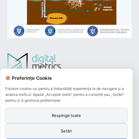
Preferințe Cookie
Folosim cookie-uri pentru a îmbunătăți experiența ta de navigare și a
analiza traficul. Apasă „Acceptă toate" pentru a consimți sau „Setări"
pentru a-ți gestiona preferințele.
Respinge toate
Plățile online efectuate pe acest site
sunt procesate de către Netopia Payments
Setări
și beneficiază de 3D-Secure.