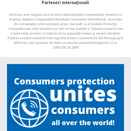
Parteneri Internaționali
InfoCons este singura voce la nivel național pentru consumatori, membru cu
drepturi depline a Organizației Mondiale Consumers International. Asociația
de consumatori este necesară acum, mai mult ca niciodată. Protecția
consumatorului este misiunea pe care ne-am asumat-o. Viziunea noastră este
o lume unde să avem cu toții acces la siguranță, bunuri și servicii durabile.
Puterea noastră colectivă este suportul pentru consumatorii din întreaga țară.
InfoCons este operator de date cu caracter personal înregistrat cu nr.
12617/05.10.2009