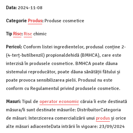
Data:
2024-11-08
Categorie
Produs
:
Produse cosmetice
Tip
Risc
:
Risc
chimic
Pericol:
Conform listei ingredientelor, produsul conține 2-
(4-terț-butilbenzil) propionaldehidă (BMHCA), care este
interzisă în produsele cosmetice. BMHCA poate dăuna
sistemului reproducător, poate dăuna sănătății fătului și
poate provoca sensibilizarea pielii. Produsul nu este
conform cu Regulamentul privind produsele cosmetice.
Masuri:
Tipul de
operator economic
căruia îi este destinată
măsura/îi sunt destinate măsurile: DistribuitorCategoria
de măsuri: Interzicerea comercializării unui
produs
și orice
alte măsuri adiacenteData intrării în vigoare: 23/09/2024