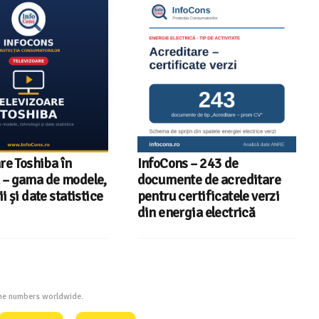
re Toshiba în
InfoCons – 243 de
– gama de modele,
documente de acreditare
i și date statistice
pentru certificatele verzi
din energia electrică
one numbers worldwide.