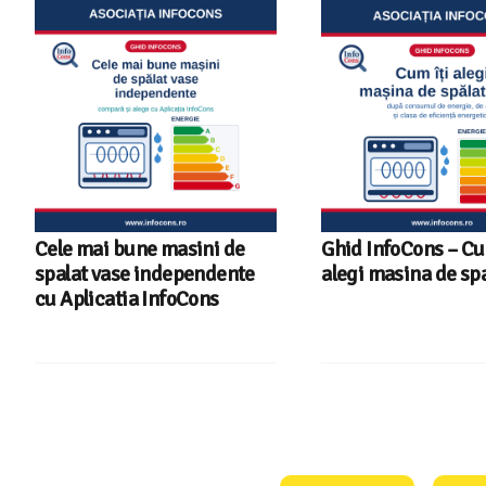
Cele mai bune masini de
Ghid InfoCons – C
spalat vase independente
alegi masina de spa
cu Aplicatia InfoCons
Consumers Protect