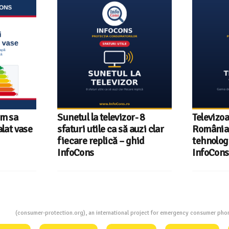
um sa
Sunetul la televizor- 8
Televizoa
lat vase
sfaturi utile ca să auzi clar
România 
fiecare replică – ghid
tehnologi
InfoCons
InfoCons
ion
(consumer-protection.org), an international project for emergency consumer ph