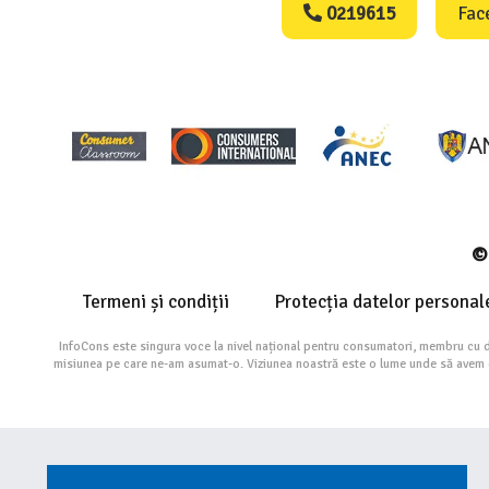
0219615
Fac
© 
Termeni și condiții
Protecția datelor personal
InfoCons este singura voce la nivel național pentru consumatori, membru cu 
misiunea pe care ne-am asumat-o. Viziunea noastră este o lume unde să avem cu 