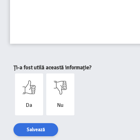
Ți-a fost utilă această informație?
Da
Nu
Salvează