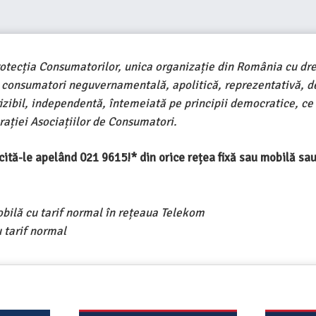
rotecția Consumatorilor, unica organizație din România cu dre
e consumatori neguvernamentală, apolitică, reprezentativă, d
ivizibil, independentă, întemeiată pe principii democratice, ce
ației Asociațiilor de Consumatori.
ercită-le apelând 021 9615!* din orice rețea fixă sau mobilă s
obilă cu tarif normal în rețeaua Telekom
 tarif normal