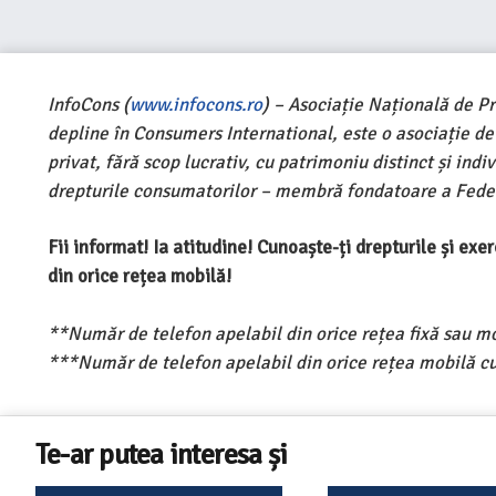
InfoCons (
www.infocons.ro
) – Asociație Națională de P
depline în Consumers International, este o asociație d
privat, fără scop lucrativ, cu patrimoniu distinct și ind
drepturile consumatorilor – membră fondatoare a Feder
Fii informat! Ia atitudine! Cunoaște-ți drepturile și ex
din orice rețea mobilă!
**Număr de telefon apelabil din orice rețea fixă sau m
***Număr de telefon apelabil din orice rețea mobilă cu
Te-ar putea interesa și