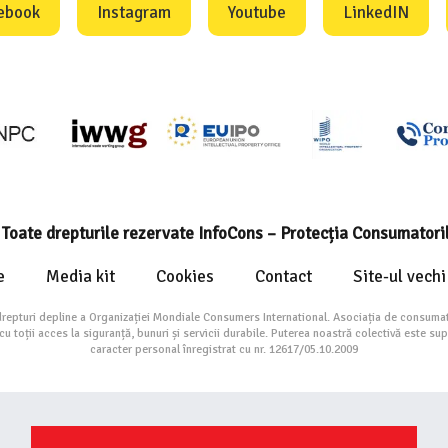
ebook
Instagram
Youtube
LinkedIN
Toate drepturile rezervate InfoCons – Protecția Consumatori
e
Media kit
Cookies
Contact
Site-ul vechi
drepturi depline a Organizației Mondiale Consumers International. Asociația de consumat
toții acces la siguranță, bunuri și servicii durabile. Puterea noastră colectivă este su
caracter personal înregistrat cu nr. 12617/05.10.2009