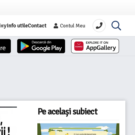
їну
Info utile
Contact
Contul Meu
Pe același subiect