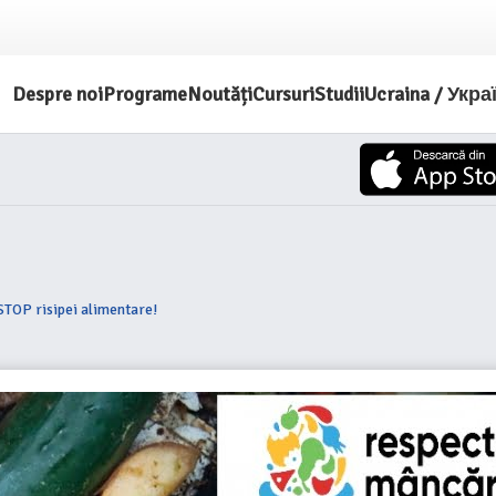
Despre noi
Programe
Noutăți
Cursuri
Studii
Ucraina / Укра
STOP risipei alimentare!