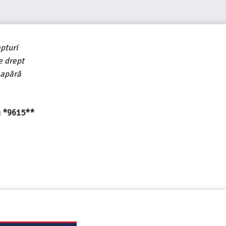
pturi
e drept
 apără
au *9615**