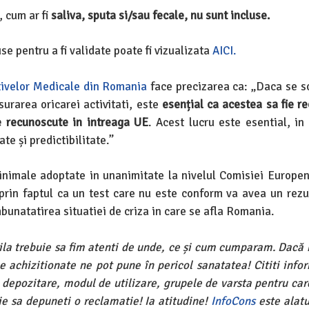
, cum ar fi
saliva, sputa si/sau fecale, nu sunt incluse.
se pentru a fi validate poate fi vizualizata
AICI.
tivelor Medicale din Romania
face precizarea ca: „Daca se so
rarea oricarei activitati, este
esențial ca acestea sa fie r
ate recunoscute in intreaga UE
. Acest lucru este esential, in
te și predictibilitate.”
 minimale adoptate in unanimitate la nivelul Comisiei Europe
prin faptul ca un test care nu este conform va avea un rezul
imbunatatirea situatiei de criza in care se afla Romania.
 trebuie sa fim atenti de unde, ce și cum cumparam. Dacă
e achizitionate ne pot pune în pericol sanatatea! Cititi info
 depozitare, modul de utilizare, grupele de varsta pentru car
oie sa depuneti o reclamatie! Ia atitudine!
InfoCons
este alatu