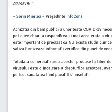
0219615! ’’
–
Sorin Mierlea
– Președinte
InfoCons
Achizitia din bani publici a unor teste COVID-19 neco
pot duce chiar la raspandirea si mai accelerata a vir
este important de precizat că NU exista studii clini
saliva furnizeaza informatii veridice din punct de ved
Totodata comercializarea acestor produse la liber d
virusului este o incalcare a drepturilor acestora, ava
pericol sanatatea fiind pacaliti si inselati.