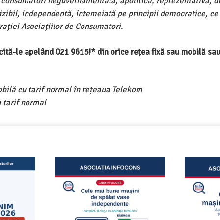
e consumatori neguvernamentală, apolitică, reprezentativă, d
ivizibil, independentă, întemeiată pe principii democratice, ce
ației Asociațiilor de Consumatori.
ercită-le apelând 021 9615!* din orice rețea fixă sau mobilă s
obilă cu tarif normal în rețeaua Telekom
 tarif normal