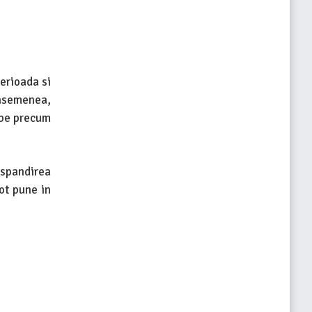
erioada si
 asemenea,
obe precum
aspandirea
pot pune in