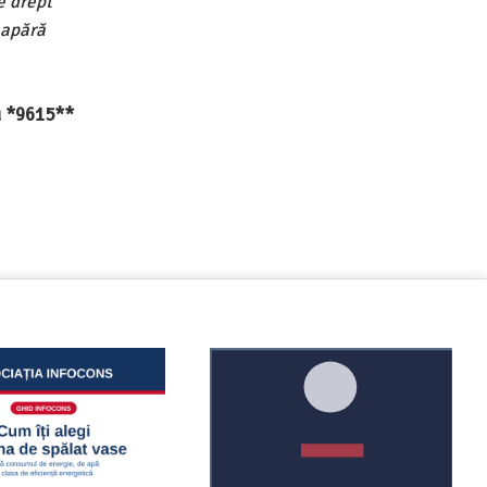
e drept
 apără
au *9615**