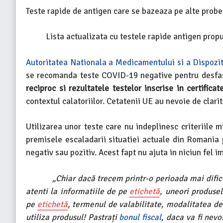
Teste rapide de antigen care se bazeaza pe alte probe
Lista actualizata cu testele rapide antigen propu
Autoritatea Nationala a Medicamentului si a Dispozi
se recomanda teste COVID-19 negative pentru desfasu
reciproc si rezultatele testelor inscrise in certific
contextul calatoriilor. Cetatenii UE au nevoie de clarita
Utilizarea unor teste care nu indeplinesc criteriile
premisele escaladarii situatiei actuale din Romania 
negativ sau pozitiv. Acest fapt nu ajuta in niciun fel 
„Chiar dacă trecem printr-o perioada mai dificila
atenti la informatiile de pe
etichetă
, uneori produsel
pe
etichetă
, termenul de valabilitate, modalitatea de
utiliza produsul! Pastrați
bonul fiscal
, daca va fi nev