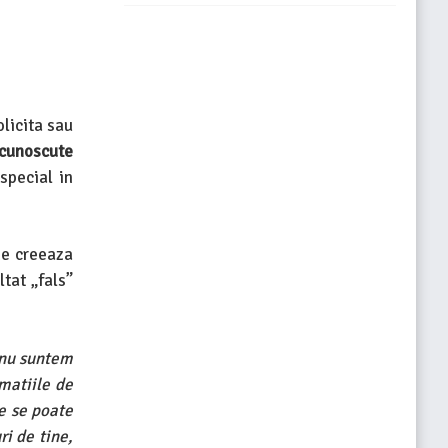
licita sau
ecunoscute
 special in
ne creeaza
tat „fals”
 nu suntem
rmatiile de
e se poate
ri de tine,