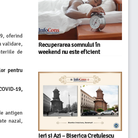
9, oferind
u validare,
Recuperarea somnului în
weekend nu este eficient
teriile de
lor pentru
 COVID-19,
de antigen
ate nazal,
Ieri si Azi – Biserica Cretulescu