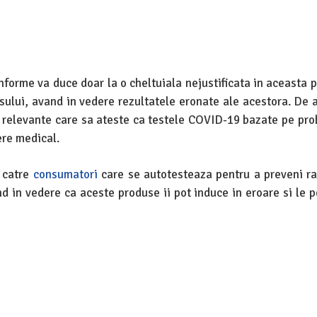
nforme va duce doar la o cheltuiala nejustificata in aceasta p
usului, avand in vedere rezultatele eronate ale acestora. De
ce relevante care sa ateste ca testele COVID-19 bazate pe pr
ere medical.
e catre
consumatori
care se autotesteaza pentru a preveni r
nd in vedere ca aceste produse ii pot induce in eroare si le 