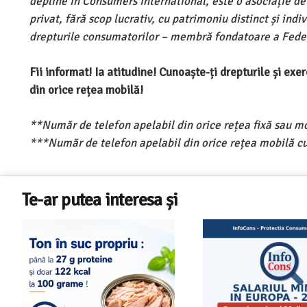
depline în Consumers International, este o asociație d
privat, fără scop lucrativ, cu patrimoniu distinct și ind
drepturile consumatorilor – membră fondatoare a Feder
Fii informat! Ia atitudine! Cunoaște-ți drepturile și ex
din orice rețea mobilă!
**Număr de telefon apelabil din orice rețea fixă sau m
***Număr de telefon apelabil din orice rețea mobilă cu
Te-ar putea interesa și