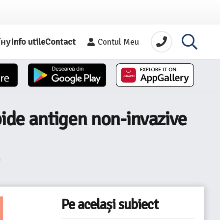
їну
Info utile
Contact
Contul Meu
pide antigen non-invazive
!
Pe același subiect