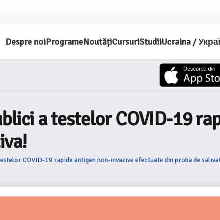
Despre noi
Programe
Noutăți
Cursuri
Studii
Ucraina / Укра
ublici a testelor COVID-19 ra
iva!
 testelor COVID-19 rapide antigen non-invazive efectuate din proba de saliva