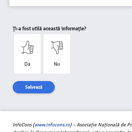
Ți-a fost utilă această informație?
Da
Nu
Salvează
InfoCons (
www.infocons.ro
) – Asociație Națională de P