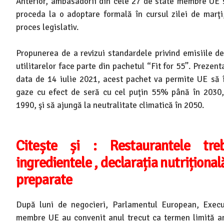
Anterior, ambasadorii din cele 27 de state membre UE 
proceda la o adoptare formală în cursul zilei de marţi
proces legislativ.
Propunerea de a revizui standardele privind emisiile d
utilitarelor face parte din pachetul “Fit for 55”. Preze
data de 14 iulie 2021, acest pachet va permite UE să î
gaze cu efect de seră cu cel puţin 55% până în 2030,
1990, şi să ajungă la neutralitate climatică în 2050.
Citește și : Restaurantele tre
ingredientele , declarația nutrițională
preparate
După luni de negocieri, Parlamentul European, Execut
membre UE au convenit anul trecut ca termen limită a