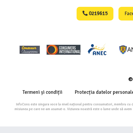
Consumers Protect
0219615
Fac
© 
Termeni și condiții
Protecția datelor personal
InfoCons este singura voce la nivel național pentru consumatori, membru cu 
misiunea pe care ne-am asumat-o. Viziunea noastră este o lume unde să avem cu 