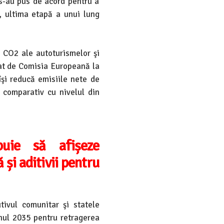
s-au pus de acord pentru a
, ultima etapă a unui lung
e CO2 ale autoturismelor şi
ntat de Comisia Europeană la
şi reducă emisiile nete de
 comparativ cu nivelul din
buie să afișeze
 și aditivii pentru
ivul comunitar şi statele
nul 2035 pentru retragerea