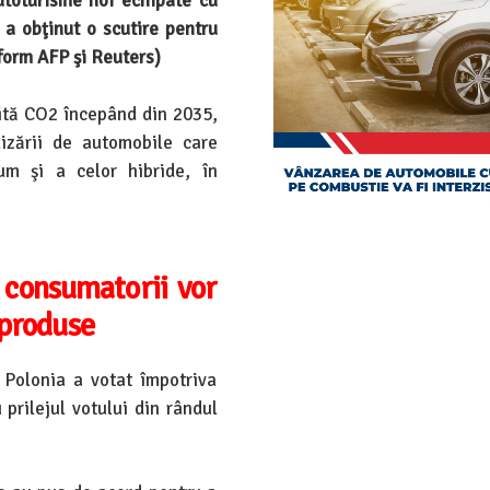
autoturisme noi echipate cu
a obţinut o scutire pentru
nform AFP şi Reuters)
mită CO2 începând din 2035,
izării de automobile care
m şi a celor hibride, în
, consumatorii vor
 produse
 Polonia a votat împotriva
 prilejul votului din rândul