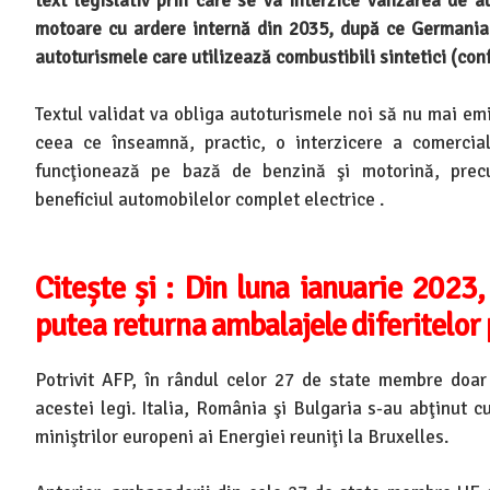
text legislativ prin care se va interzice vânzarea de 
motoare cu ardere internă din 2035, după ce Germania 
autoturismele care utilizează combustibili sintetici (co
Textul validat va obliga autoturismele noi să nu mai e
ceea ce înseamnă, practic, o interzicere a comercial
funcţionează pe bază de benzină şi motorină, precu
beneficiul automobilelor complet electrice .
Citește și : Din luna ianuarie 2023
putea returna ambalajele diferitelor
Potrivit AFP, în rândul celor 27 de state membre doar
acestei legi. Italia, România şi Bulgaria s-au abţinut cu
miniştrilor europeni ai Energiei reuniţi la Bruxelles.