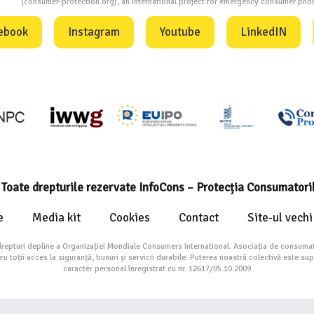
ion
(consumer-protection.org), an international project for emergency consumer ph
ebook
Instagram
Youtube
LinkedIN
Toate drepturile rezervate InfoCons – Protecția Consumatori
e
Media kit
Cookies
Contact
Site-ul vechi
drepturi depline a Organizației Mondiale Consumers International. Asociația de consumat
toții acces la siguranță, bunuri și servicii durabile. Puterea noastră colectivă este su
caracter personal înregistrat cu nr. 12617/05.10.2009