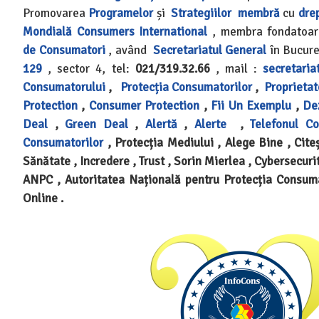
Promovarea
Programelor
și
Strategiilor
membră
cu
dre
Mondială
Consumers International
, membra fondatoa
de Consumatori
, având
Secretariatul General
în Bucure
129
, sector 4, tel:
021/319.32.66
, mail :
secretaria
Consumatorului
,
Protecția Consumatorilor
,
Proprietat
Protection
,
Consumer Protection
,
Fii Un Exemplu
,
De
Deal
,
Green Deal
,
Alertă
,
Alerte
,
Telefonul C
Consumatorilor
, Protecția Mediului , Alege Bine , Citeș
Sănătate , Incredere , Trust , Sorin Mierlea , Cybersecuri
ANPC , Autoritatea Națională pentru Protecția Consuma
Online .