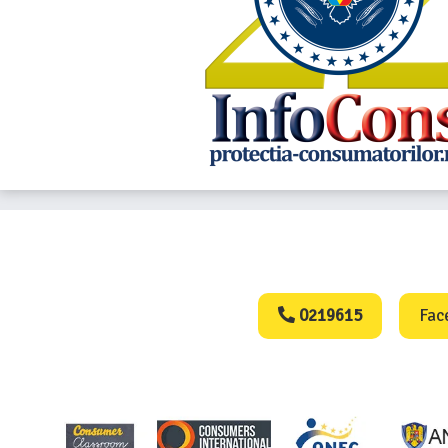
Consumers Protect
0219615
Fac