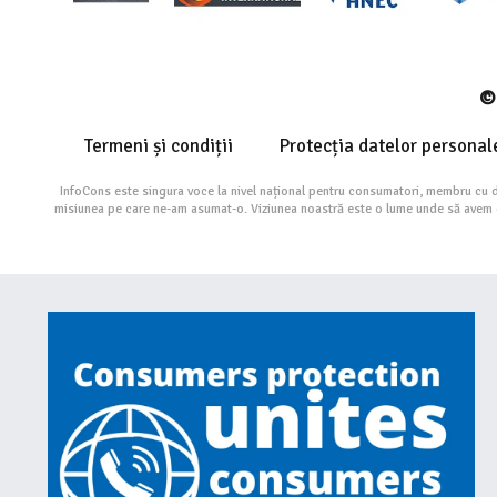
© 
Termeni și condiții
Protecția datelor personal
InfoCons este singura voce la nivel național pentru consumatori, membru cu 
misiunea pe care ne-am asumat-o. Viziunea noastră este o lume unde să avem cu 