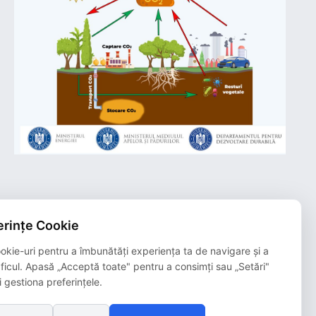
rințe Cookie
Plățile online efectuate pe acest site
sunt procesate de către Netopia Payments
okie-uri pentru a îmbunătăți experiența ta de navigare și a
și beneficiază de 3D-Secure.
aficul. Apasă „Acceptă toate" pentru a consimți sau „Setări"
i gestiona preferințele.