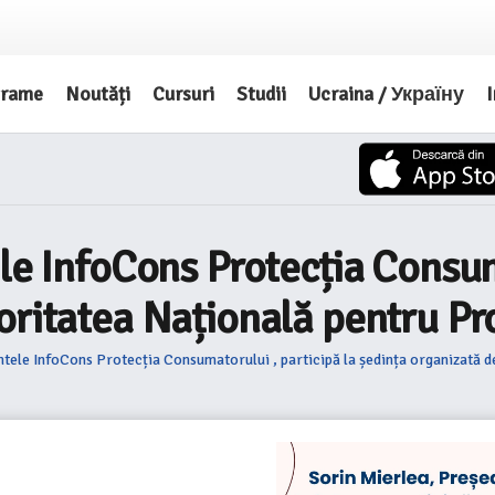
grame
Noutăți
Cursuri
Studii
Ucraina / Україну
I
le InfoCons Protecția Consum
oritatea Națională pentru Pr
ntele InfoCons Protecția Consumatorului , participă la ședința organizată