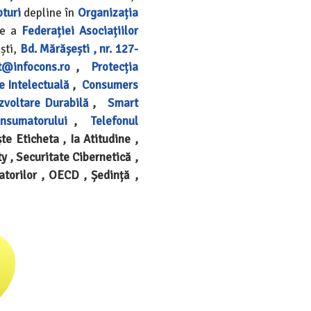
pturi
depline în
Organizația
re a
Federației Asociațiilor
ști,
Bd. Mărășești , nr. 127-
t@infocons.ro
,
Protecția
e Intelectuală
,
Consumers
zvoltare Durabilă
,
Smart
onsumatorului
,
Telefonul
te Eticheta , Ia Atitudine ,
ty , Securitate Cibernetică ,
torilor , OECD , Ședință ,