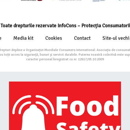
Toate drepturile rezervate InfoCons – Protecția Consumatori
e
Media kit
Cookies
Contact
Site-ul vechi
drepturi depline a Organizației Mondiale Consumers International. Asociația de consumat
toții acces la siguranță, bunuri și servicii durabile. Puterea noastră colectivă este su
caracter personal înregistrat cu nr. 12617/05.10.2009