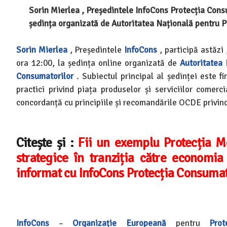
Sorin Mierlea , Președintele InfoCons Protecția Consu
ședința organizată de Autoritatea Națională pentru 
Sorin Mierlea
, Președintele
InfoCons
, participă astăzi 
ora 12:00, la ședința online organizată de
Autoritatea 
Consumatorilor
. Subiectul principal al ședinței este f
practici privind piața produselor și serviciilor comerci
concordanță cu principiile și recomandările OCDE privind
Citește și :
Fii un exemplu Protecția M
strategice în tranziția către economi
informat cu InfoCons Protecția Consumat
InfoCons
–
Organizație Europeană
pentru
Prot