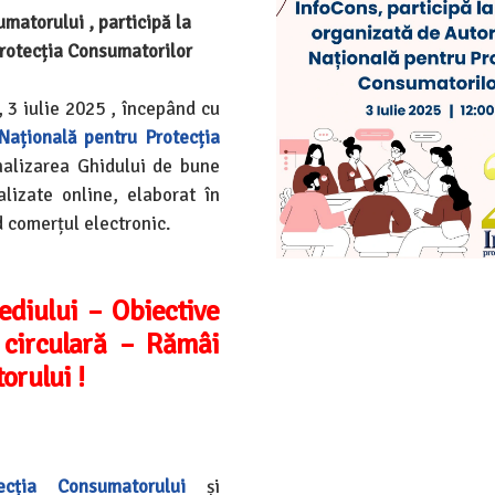
matorului , participă la
Protecția Consumatorilor
, 3 iulie 2025 , începând cu
Națională pentru Protecția
inalizarea Ghidului de bune
alizate online, elaborat în
 comerțul electronic.
ediului – Obiective
a circulară – Rămâi
orului !
ecția Consumatorului
și