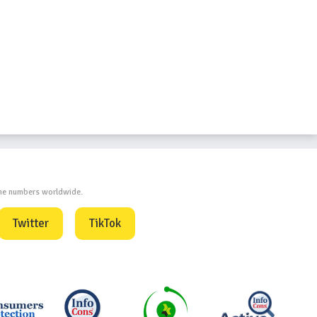
one numbers worldwide.
Twitter
TikTok