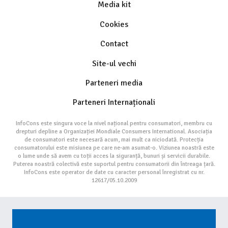
Media kit
Cookies
Contact
Site-ul vechi
Parteneri media
Parteneri Internaționali
InfoCons este singura voce la nivel național pentru consumatori, membru cu
drepturi depline a Organizației Mondiale Consumers International. Asociația
de consumatori este necesară acum, mai mult ca niciodată. Protecția
consumatorului este misiunea pe care ne-am asumat-o. Viziunea noastră este
o lume unde să avem cu toții acces la siguranță, bunuri și servicii durabile.
Puterea noastră colectivă este suportul pentru consumatorii din întreaga țară.
InfoCons este operator de date cu caracter personal înregistrat cu nr.
12617/05.10.2009