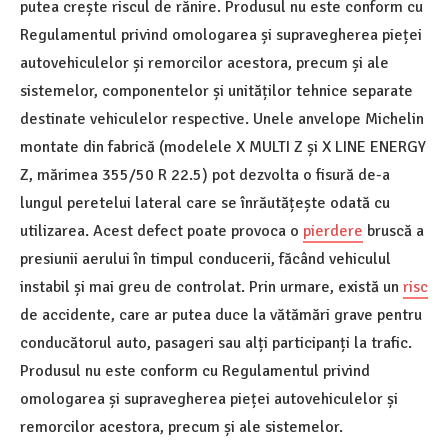
putea crește riscul de rănire. Produsul nu este conform cu
Regulamentul privind omologarea și supravegherea pieței
autovehiculelor și remorcilor acestora, precum și ale
sistemelor, componentelor și unităților tehnice separate
destinate vehiculelor respective. Unele anvelope Michelin
montate din fabrică (modelele X MULTI Z și X LINE ENERGY
Z, mărimea 355/50 R 22.5) pot dezvolta o fisură de-a
lungul peretelui lateral care se înrăutățește odată cu
utilizarea. Acest defect poate provoca o
pierdere
bruscă a
presiunii aerului în timpul conducerii, făcând vehiculul
instabil și mai greu de controlat. Prin urmare, există un
risc
de accidente, care ar putea duce la vătămări grave pentru
conducătorul auto, pasageri sau alți participanți la trafic.
Produsul nu este conform cu Regulamentul privind
omologarea și supravegherea pieței autovehiculelor și
remorcilor acestora, precum și ale sistemelor.