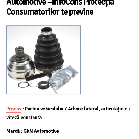
Automotive
–I
nfoCons Protecția
Consumatorilor te previne
Produs
:
Partea vehiculului / Arbore lateral, articulație cu
viteză constantă
Marcă :
GKN Automotive