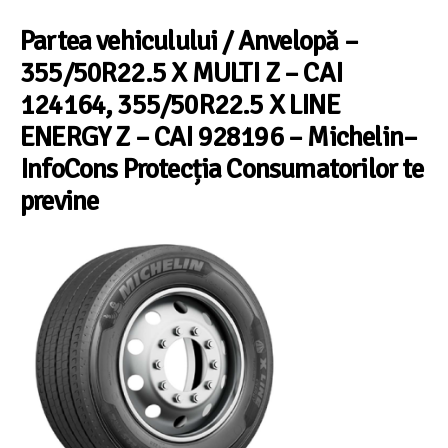
Partea vehiculului / Anvelopă
–
355/50R22.5 X MULTI Z – CAI
124164, 355/50R22.5 X LINE
ENERGY Z – CAI 928196
–
Michelin
–
InfoCons Protecția Consumatorilor te
previne