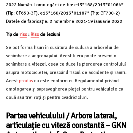
2022.Numărul omologării de tip: e13*168/2013*01064*
(Tip: CF650-3F), e13*168/2013*01187* (Tip: CF700-2)
Datele de fabricație: 2 noiembrie 2021-19 ianuarie 2022
Tip de
risc
:
Risc
de leziuni
Se pot forma fisuri în cusătura de sudură a arborelui de
schimbare a angrenajului. Acest lucru poate preveni o
schimbare a vitezei, ceea ce duce la pierderea controlului
asupra motocicletei, crescând riscul de accidente și răniri.
Acest
produs
nu este conform cu Regulamentul privind
omologarea și supravegherea pieței pentru vehiculele cu
două sau trei roți și pentru cvadricicluri.
Partea vehiculului / Arbore lateral,
articulație cu viteză constantă
– GKN