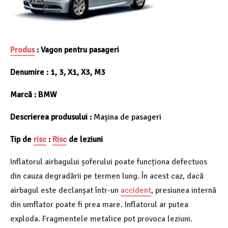
Produs
:
Vagon pentru pasageri
Denumire :
1, 3, X1, X3, M3
Marcă :
BMW
Descrierea produsului :
Mașina de pasageri
Tip de
risc
:
Risc
de leziuni
Inflatorul airbagului șoferului poate funcționa defectuos
din cauza degradării pe termen lung. În acest caz, dacă
airbagul este declanșat într-un
accident
, presiunea internă
din umflator poate fi prea mare. Inflatorul ar putea
exploda. Fragmentele metalice pot provoca leziuni.