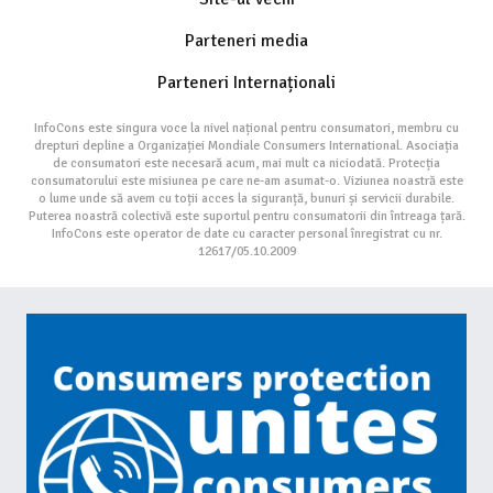
Parteneri media
Parteneri Internaționali
InfoCons este singura voce la nivel național pentru consumatori, membru cu
drepturi depline a Organizației Mondiale Consumers International. Asociația
de consumatori este necesară acum, mai mult ca niciodată. Protecția
consumatorului este misiunea pe care ne-am asumat-o. Viziunea noastră este
o lume unde să avem cu toții acces la siguranță, bunuri și servicii durabile.
Puterea noastră colectivă este suportul pentru consumatorii din întreaga țară.
InfoCons este operator de date cu caracter personal înregistrat cu nr.
12617/05.10.2009