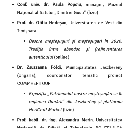
Conf. univ. dr. Paula Popoiu
, manager, Muzeul
Național al Satului „Dimitrie Gusti” (fizic)
Prof. dr. Otilia Hedeșan
, Universitatea de Vest din
Timișoara
Despre meșteșuguri și meșteșugari în 2026.
Tradiția între abandon și (re)inventarea
autenticului
(online)
Dr. Zsuzsanna Földi
, Municipalitatea Jászberény
(Ungaria), coordonator tematic proiect
COMMHERITOUR
Expoziția „Patrimoniul nostru meșteșugăresc în
regiunea Dunării” din Jászberény și platforma
HeriCraft Market
(fizic)
Prof. habil. dr. ing. Alexandru Marin
, Universitatea
Națională de Știință și Tehnologie POLITEHNICA