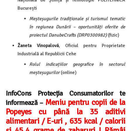
București
Meșteșugurile tradiționale și turismul tematic
în regiunea Dunării – oportunități oferite de
proiectul DanubeCrafts (DRP0300982)
(fizic)
Žaneta Vinopalová
, Oficiul pentru Proprietate
Industrială al Republicii Cehe
Rolul indicațiilor geografice în sectorul
meșteșugurilor
(online)
InfoCons Protecția Consumatorilor te
Meniu pentru copii de la
informează –
Popeyes cu până la 35 aditivi
alimentari / E-uri , 635 kcal / calorii
și 45.4 grame de zaharuri ! Rămâi