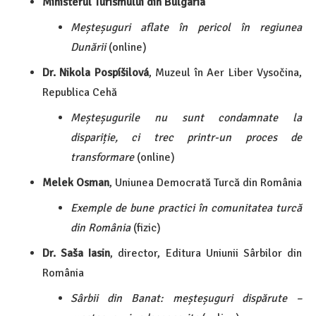
Ministerul Turismului din Bulgaria
Meșteșuguri aflate în pericol în regiunea
Dunării
(online)
Dr. Nikola Pospíšilová
, Muzeul în Aer Liber Vysočina,
Republica Cehă
Meșteșugurile nu sunt condamnate la
dispariție, ci trec printr-un proces de
transformare
(online)
Melek Osman
, Uniunea Democrată Turcă din România
Exemple de bune practici în comunitatea turcă
din România
(fizic)
Dr. Saša Iasin
, director, Editura Uniunii Sârbilor din
România
Sârbii din Banat: meșteșuguri dispărute –