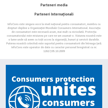
Parteneri media
Parteneri Internaționali
InfoCons este singura voce la nivel național pentru consumatori, membru cu
drepturi depline a Organizației Mondiale Consumers International. Asociația
de consumatori este necesară acum, mai mult ca niciodată. Protecția
consumatorului este misiunea pe care ne-am asumat-o. Viziunea noastră este
o lume unde să avem cu toții acces la siguranță, bunuri și servicii durabile.
Puterea noastră colectivă este suportul pentru consumatorii din întreaga țară.
InfoCons este operator de date cu caracter personal înregistrat cu nr.
12617/05.10.2009