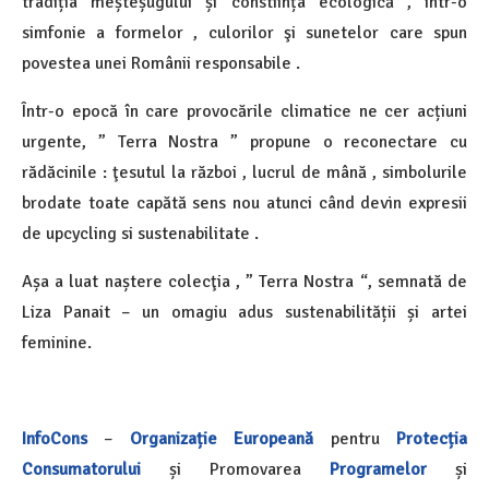
tradiția meșteșugului și constiința ecologică , într-o
simfonie a formelor , culorilor şi sunetelor care spun
povestea unei Românii responsabile .
Într-o epocă în care provocările climatice ne cer acțiuni
urgente, ” Terra Nostra ” propune o reconectare cu
rădăcinile : ţesutul la război , lucrul de mână , simbolurile
brodate toate capătă sens nou atunci când devin expresii
de upcycling si sustenabilitate .
Așa a luat naștere colecţia , ” Terra Nostra “, semnată de
Liza Panait – un omagiu adus sustenabilității și artei
feminine.
InfoCons
–
Organizație Europeană
pentru
Protecția
Consumatorului
și Promovarea
Programelor
și