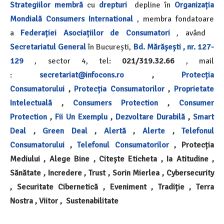
Strategiilor
membră
cu
drepturi
depline în
Organizația
Mondială
Consumers International
, membra fondatoare
a
Federației Asociațiilor de Consumatori
, având
Secretariatul General
în București,
Bd. Mărășești , nr. 127-
129
, sector 4, tel:
021/319.32.66
, mail
:
secretariat@infocons.ro
,
Protecția
Consumatorului
,
Protecția Consumatorilor
,
Proprietate
Intelectuală
,
Consumers Protection
,
Consumer
Protection
,
Fii Un Exemplu
,
Dezvoltare Durabilă
,
Smart
Deal
,
Green Deal
,
Alertă
,
Alerte
,
Telefonul
Consumatorului
,
Telefonul Consumatorilor
, Protecția
Mediului , Alege Bine , Citește Eticheta , Ia Atitudine ,
Sănătate , Incredere , Trust , Sorin Mierlea , Cybersecurity
, Securitate Cibernetică , Eveniment , Tradiție , Terra
Nostra , Viitor , Sustenabilitate