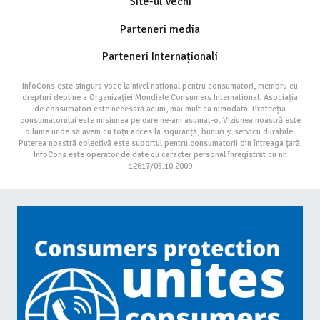
Site-ul vechi
Parteneri media
Parteneri Internaționali
InfoCons este singura voce la nivel național pentru consumatori, membru cu
drepturi depline a Organizației Mondiale Consumers International. Asociația
de consumatori este necesară acum, mai mult ca niciodată. Protecția
consumatorului este misiunea pe care ne-am asumat-o. Viziunea noastră este
o lume unde să avem cu toții acces la siguranță, bunuri și servicii durabile.
Puterea noastră colectivă este suportul pentru consumatorii din întreaga țară.
InfoCons este operator de date cu caracter personal înregistrat cu nr.
12617/05.10.2009