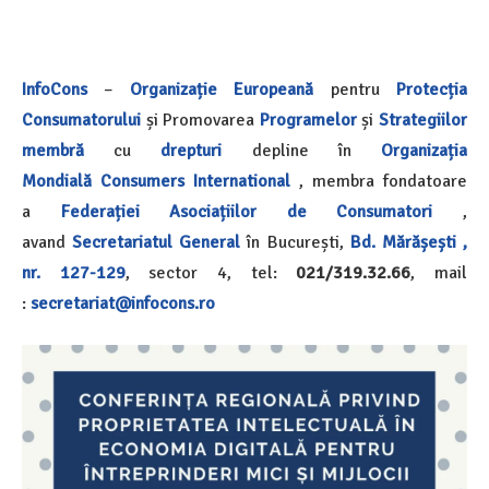
InfoCons
–
Organizație Europeană
pentru
Protecția
Consumatorului
și Promovarea
Programelor
și
Strategiilor
membră
cu
drepturi
depline în
Organizația
Mondială
Consumers International
, membra fondatoare
a
Federației Asociațiilor de Consumatori
,
avand
Secretariatul General
în București,
Bd. Mărășești ,
nr. 127-129
, sector 4, tel:
021/319.32.66
, mail
:
secretariat@infocons.ro