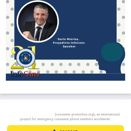
Consumers Protection
(consumer-protection.org), an international
project for emergency consumer phone numbers worldwide.