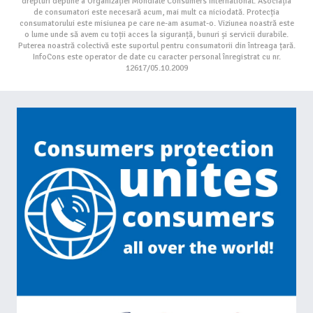
drepturi depline a Organizației Mondiale Consumers International. Asociația
de consumatori este necesară acum, mai mult ca niciodată. Protecția
consumatorului este misiunea pe care ne-am asumat-o. Viziunea noastră este
o lume unde să avem cu toții acces la siguranță, bunuri și servicii durabile.
Puterea noastră colectivă este suportul pentru consumatorii din întreaga țară.
InfoCons este operator de date cu caracter personal înregistrat cu nr.
12617/05.10.2009