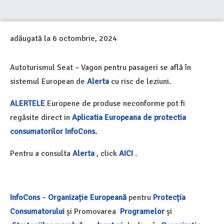
adăugată la
6 octombrie, 2024
Autoturismul Seat – Vagon pentru pasageri se află în
sistemul
European de
Alerta
cu risc de l
eziuni.
ALERTELE
Europene de produse neconforme pot fi
regăsite direct in
Aplicatia Europeana de protectia
consumatorilor InfoCons.
Pentru a consulta
Alerta
, click
AICI
.
InfoCons
–
Organizație Europeană
pentru
Protecția
Consumatorului
și Promovarea
Programelor
și