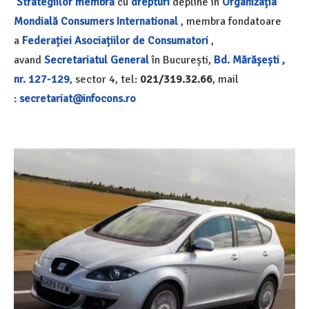
Strategiilor
membră
cu
drepturi
depline în
Organizația
Mondială
Consumers International
, membra fondatoare
a
Federației Asociațiilor de Consumatori
,
avand
Secretariatul General
în București,
Bd. Mărășești ,
nr. 127-129
, sector 4, tel:
021/319.32.66
, mail
:
secretariat@infocons.ro