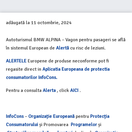
adăugată la
11 octombrie, 2024
Autoturismul BMW ALPINA – Vagon pentru pasageri se află
în sistemul
European de
Alertă
cu risc de l
eziuni.
ALERTELE
Europene de produse neconforme pot fi
regasite direct in
Aplicatia Europeana de protectia
consumatorilor InfoCons.
Pentru a consulta
Alerta
, click
AICI
.
InfoCons
–
Organizație Europeană
pentru
Protecția
Consumatorului
și Promovarea
Programelor
și