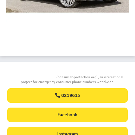
Consumers Protection
(consumer-protection.org), an international
project for emergency consumer phone numbers worldwide.
0219615
Facebook
Instagram