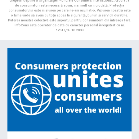
drepturi depline a Organizației Mondiale Consumers International. Asociația
de consumatori este necesară acum, mai mult ca niciodată. Protecția
consumatorului este misiunea pe care ne-am asumat-o. Viziunea noastră este
o lume unde să avem cu toții acces la siguranță, bunuri și servicii durabile.
Puterea noastră colectivă este suportul pentru consumatorii din întreaga țară.
InfoCons este operator de date cu caracter personal înregistrat cu nr.
12617/05.10.2009