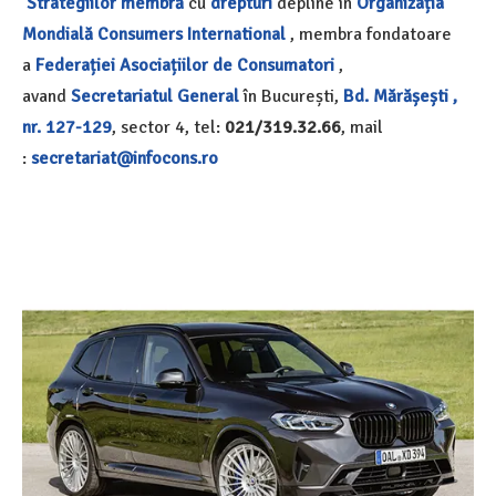
Strategiilor
membră
cu
drepturi
depline în
Organizația
Mondială
Consumers International
, membra fondatoare
a
Federației Asociațiilor de Consumatori
,
avand
Secretariatul General
în București,
Bd. Mărășești ,
nr. 127-129
, sector 4, tel:
021/319.32.66
, mail
:
secretariat@infocons.ro