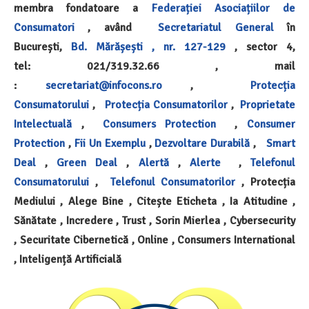
membra fondatoare a
Federației Asociațiilor de
Consumatori
, având
Secretariatul General
în
București,
Bd. Mărășești , nr. 127-129
, sector 4,
tel: 021/319.32.66 , mail
:
secretariat@infocons.ro
,
Protecția
Consumatorului
,
Protecția Consumatorilor
,
Proprietate
Intelectuală
,
Consumers Protection
,
Consumer
Protection
,
Fii Un Exemplu
,
Dezvoltare Durabilă
,
Smart
Deal
,
Green Deal
,
Alertă
,
Alerte
,
Telefonul
Consumatorului
,
Telefonul Consumatorilor
, Protecția
Mediului , Alege Bine , Citește Eticheta , Ia Atitudine ,
Sănătate , Incredere , Trust , Sorin Mierlea , Cybersecurity
, Securitate Cibernetică , Online , Consumers International
, Inteligență Artificială