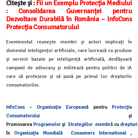
Citește și :
Fii un Exemplu Protecția Mediului
: Consolidarea Guvernanței pentru
Dezvoltare Durabilă în România – InfoCons
Protecția Consumatorului
Evenimentul reunește membri și actori implicați în
domeniul inteligenței artificiale, care lucrează cu produse
și servicii bazate pe inteligență artificială, desfășoară
campanii de advocacy și militează pentru politici de IA
care să protejeze și să pună pe primul loc drepturile
consumatorilor.
InfoCons
–
Organizație Europeană
pentru
Protecția
Consumatorului
și
Promovarea
Programelor
și
Strategiilor
membră
cu
drepturi
în
Organizația Mondială
Consumers International
,