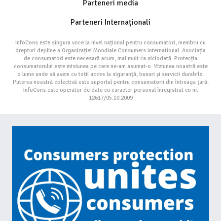
Parteneri media
Parteneri Internaționali
InfoCons este singura voce la nivel național pentru consumatori, membru cu
drepturi depline a Organizației Mondiale Consumers International. Asociația
de consumatori este necesară acum, mai mult ca niciodată. Protecția
consumatorului este misiunea pe care ne-am asumat-o. Viziunea noastră este
o lume unde să avem cu toții acces la siguranță, bunuri și servicii durabile.
Puterea noastră colectivă este suportul pentru consumatorii din întreaga țară.
InfoCons este operator de date cu caracter personal înregistrat cu nr.
12617/05.10.2009