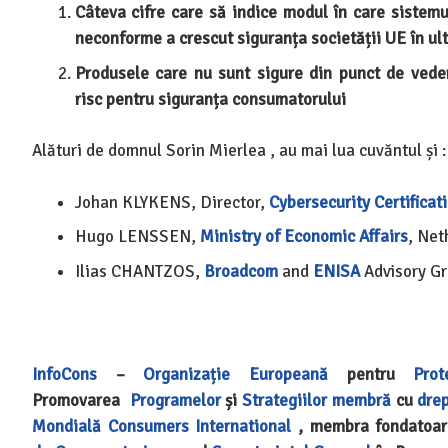
Câteva cifre care să indice modul în care sistem
neconforme a crescut siguranța societății UE în ult
Produsele care nu sunt sigure din punct de vede
risc pentru siguranța consumatorului
Alături de domnul Sorin Mierlea , au mai lua cuvăntul și :
Johan KLYKENS, Director,
Cybersecurity Certificat
Hugo LENSSEN,
Ministry of Economic Affairs
, Net
Ilias CHANTZOS,
Broadcom
and
ENISA
Advisory G
InfoCons
–
Organizație Europeană
pentru
Prot
Promovarea
Programelor
și
Strategiilor
membră
cu
drep
Mondială
Consumers International
, membra fondatoa