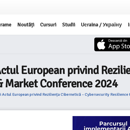
grame
Noutăți
Cursuri
Studii
Ucraina / Україну
I
ctul European privind Rezili
 & Market Conference 2024
i Actul European privind Reziliența Cibernetică – Cybersecurity Resilienc