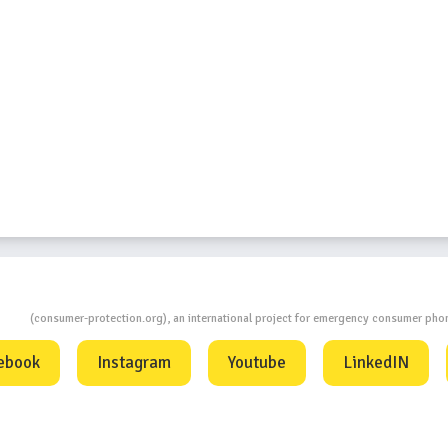
ion
(consumer-protection.org), an international project for emergency consumer ph
ebook
Instagram
Youtube
LinkedIN