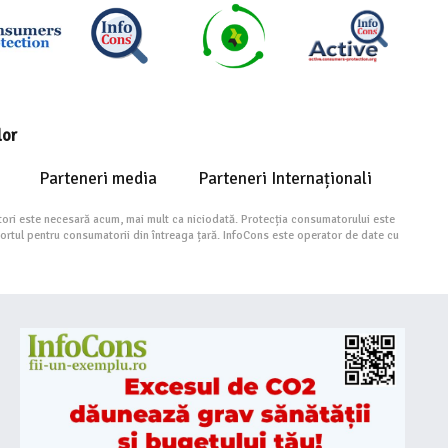
lor
Parteneri media
Parteneri Internaționali
ori este necesară acum, mai mult ca niciodată. Protecția consumatorului este
portul pentru consumatorii din întreaga țară. InfoCons este operator de date cu