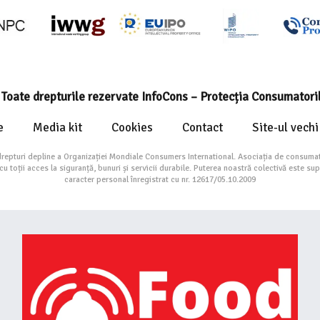
Toate drepturile rezervate InfoCons – Protecția Consumatori
e
Media kit
Cookies
Contact
Site-ul vechi
drepturi depline a Organizației Mondiale Consumers International. Asociația de consumat
toții acces la siguranță, bunuri și servicii durabile. Puterea noastră colectivă este su
caracter personal înregistrat cu nr. 12617/05.10.2009