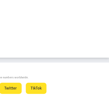
one numbers worldwide.
Twitter
TikTok