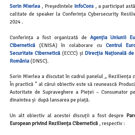
Sorin Mierlea
, Președintele
InfoCons
, a participat ast
calitate de speaker la Conferința Cybersecurity Resi
2024 .
Conferința a fost organizată de
Agenția Uniunii Eu
Cibernetică
(ENISA) în colaborare cu
Centrul Eur
Securitate Cibernetică
(ECCC) și
Direcția Națională de
România
(DNSC).
Sorin Mierlea a discutat în cadrul panelul „ Reziliența 
În practică ” al cărui obiectiv este să reunească Produc
Autoritate de Supraveghere a Pieței – Consumator pen
dinaintea și după lansarea pe piață.
Un alt obiectiv al acestei discuții a fost despre
Par
European privind Reziliența Cibernetică
, respectiv :