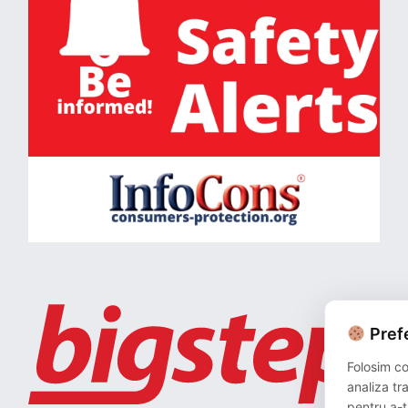
Prefe
Folosim co
analiza tr
pentru a-ț