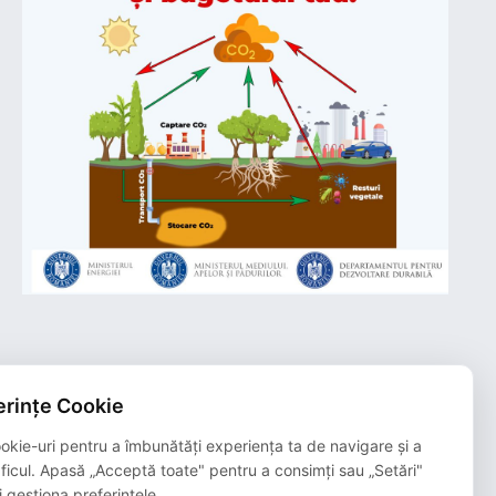
rințe Cookie
Plățile online efectuate pe acest site
sunt procesate de către Netopia Payments
okie-uri pentru a îmbunătăți experiența ta de navigare și a
și beneficiază de 3D-Secure.
aficul. Apasă „Acceptă toate" pentru a consimți sau „Setări"
i gestiona preferințele.