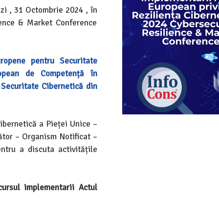
ăzi , 31 Octombrie 2024 , în
lience & Market Conference
ropene pentru Securitate
opean de Competență în
 Securitate Cibernetică din
cibernetică a Pieței Unice –
ător – Organism Notificat –
tru a discuta activitățile
cursul implementarii Actul