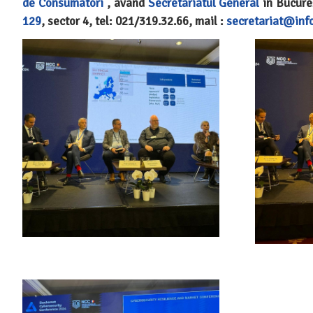
de Consumatori
, avand
Secretariatul General
în Bucure
129
, sector 4, tel: 021/319.32.66, mail :
secretariat@inf