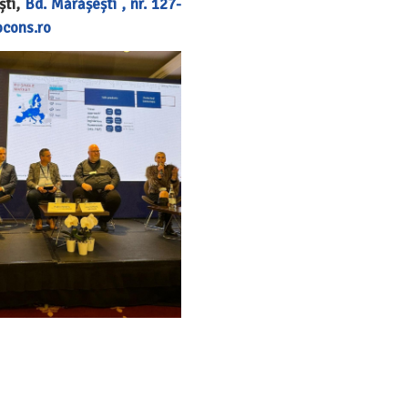
ști,
Bd. Mărășești , nr. 127-
ocons.ro