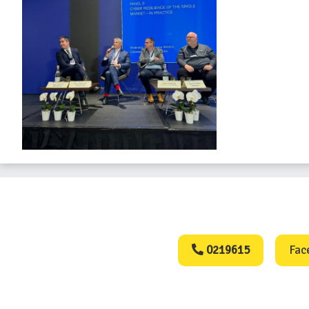
Consumers Protect
0219615
Fac