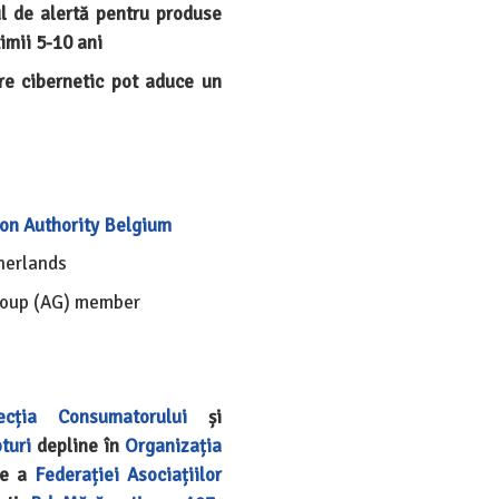
ul de alertă pentru produse
imii 5-10 ani
re cibernetic pot aduce un
ion Authority Belgium
herlands
roup (AG) member
ecția Consumatorului
și
turi
depline în
Organizația
re a
Federației Asociațiilor