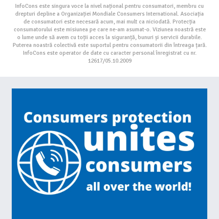
InfoCons este singura voce la nivel național pentru consumatori, membru cu
drepturi depline a Organizației Mondiale Consumers International. Asociația
de consumatori este necesară acum, mai mult ca niciodată. Protecția
consumatorului este misiunea pe care ne-am asumat-o. Viziunea noastră este
o lume unde să avem cu toții acces la siguranță, bunuri și servicii durabile.
Puterea noastră colectivă este suportul pentru consumatorii din întreaga țară.
InfoCons este operator de date cu caracter personal înregistrat cu nr.
12617/05.10.2009