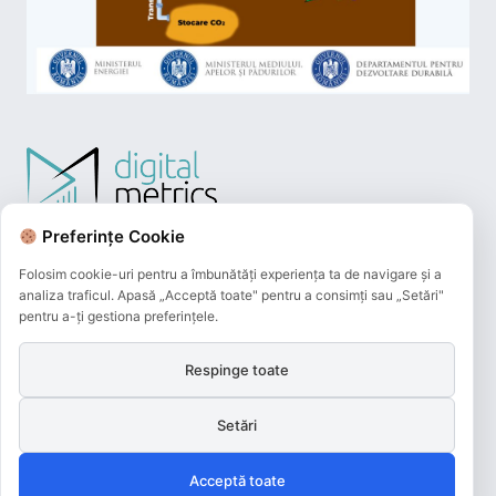
Preferințe Cookie
Folosim cookie-uri pentru a îmbunătăți experiența ta de navigare și a
analiza traficul. Apasă „Acceptă toate" pentru a consimți sau „Setări"
pentru a-ți gestiona preferințele.
Respinge toate
Plățile online efectuate pe acest site
sunt procesate de către Netopia Payments
Setări
și beneficiază de 3D-Secure.
Acceptă toate