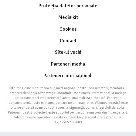
Protecția datelor personale
Media kit
Cookies
Contact
Site-ul vechi
Parteneri media
Parteneri Internaționali
InfoCons este singura voce la nivel național pentru consumatori, membru cu
drepturi depline a Organizației Mondiale Consumers International. Asociația
de consumatori este necesară acum, mai mult ca niciodată. Protecția
consumatorului este misiunea pe care ne-am asumat-o. Viziunea noastră este
o lume unde să avem cu toții acces la siguranță, bunuri și servicii durabile.
Puterea noastră colectivă este suportul pentru consumatorii din întreaga țară.
InfoCons este operator de date cu caracter personal înregistrat cu nr.
12617/05.10.2009