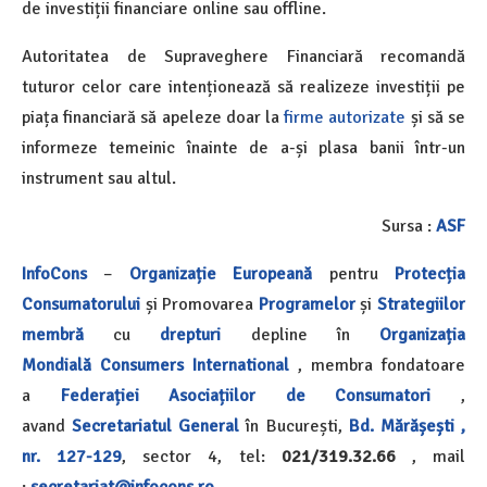
de investiții financiare online sau offline.
Autoritatea de Supraveghere Financiară recomandă
tuturor celor care intenționează să realizeze investiții pe
piața financiară să apeleze doar la
firme autorizate
și să se
informeze temeinic înainte de a-și plasa banii într-un
instrument sau altul.
Sursa :
ASF
InfoCons
–
Organizație Europeană
pentru
Protecția
Consumatorului
și Promovarea
Programelor
și
Strategiilor
membră
cu
drepturi
depline în
Organizația
Mondială
Consumers International
, membra fondatoare
a
Federației Asociațiilor de Consumatori
,
avand
Secretariatul General
în București,
Bd. Mărășești ,
nr. 127-129
, sector 4, tel:
021/319.32.66
, mail