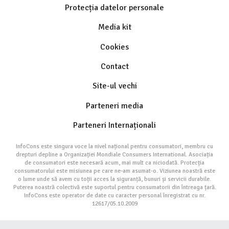
Protecția datelor personale
Media kit
Cookies
Contact
Site-ul vechi
Parteneri media
Parteneri Internaționali
InfoCons este singura voce la nivel național pentru consumatori, membru cu
drepturi depline a Organizației Mondiale Consumers International. Asociația
de consumatori este necesară acum, mai mult ca niciodată. Protecția
consumatorului este misiunea pe care ne-am asumat-o. Viziunea noastră este
o lume unde să avem cu toții acces la siguranță, bunuri și servicii durabile.
Puterea noastră colectivă este suportul pentru consumatorii din întreaga țară.
InfoCons este operator de date cu caracter personal înregistrat cu nr.
12617/05.10.2009