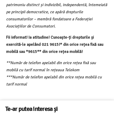
patrimoniu distinct și indivizibil, independentă, întemeiată
pe principii democratice, ce apără drepturile
consumatorilor – membră fondatoare a Federației
Asociațiilor de Consumatori.
Fii informat! Ia atitudine! Cunoaște-ți drepturile și
exercită-le apelând 021 9615!* din orice rețea fixă sau
mobilă sau *9615** din orice rețea mobilă!
**Număr de telefon apelabil din orice rețea fixă sau
mobilă cu tarif normal în rețeaua Telekom
***Număr de telefon apelabil din orice rețea mobilă cu
tarif normal
Te-ar putea interesa și