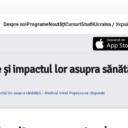
Despre noi
Programe
Noutăți
Cursuri
Studii
Ucraina / Укра
și impactul lor asupra sănătă
ctul lor asupra sănătății – Medicul Irinel Popescu ne răspunde