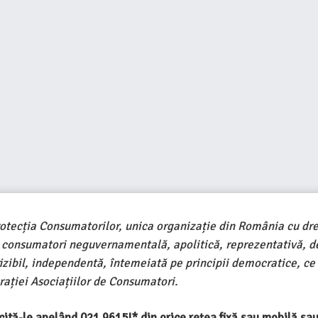
rotecția Consumatorilor, unica organizație din România cu dre
e consumatori neguvernamentală, apolitică, reprezentativă, d
ivizibil, independentă, întemeiată pe principii democratice, ce
ației Asociațiilor de Consumatori.
ercită-le apelând 021 9615!* din orice rețea fixă sau mobilă s