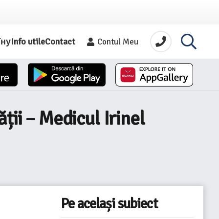
їну
Info utile
Contact
Contul Meu
ții – Medicul Irinel
Pe același subiect