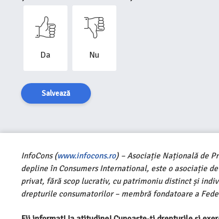
Da
Nu
Salvează
InfoCons (
www.infocons.ro
) – Asociație Națională de P
depline în Consumers International, este o asociație d
privat, fără scop lucrativ, cu patrimoniu distinct și ind
drepturile consumatorilor – membră fondatoare a Feder
Fii informat! Ia atitudine! Cunoaște-ți drepturile și ex