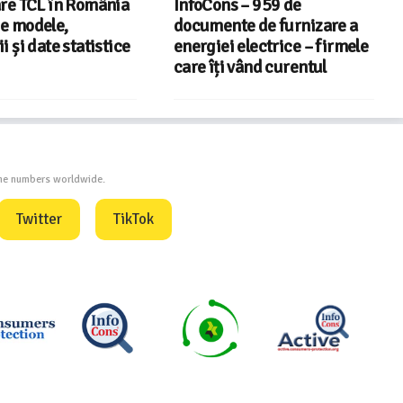
 – 959 de
Televizoare Sony în
e de furnizare a
România – gama de modele,
electrice – firmele
tehnologii și date statistice
vând curentul
Asociatia InfoCons
one numbers worldwide.
Twitter
TikTok