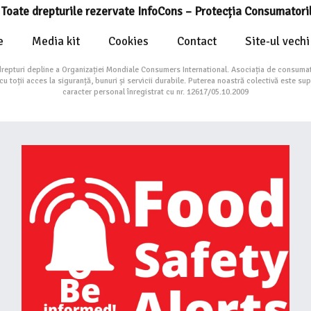
Toate drepturile rezervate InfoCons – Protecția Consumatori
e
Media kit
Cookies
Contact
Site-ul vechi
drepturi depline a Organizației Mondiale Consumers International. Asociația de consumat
toții acces la siguranță, bunuri și servicii durabile. Puterea noastră colectivă este su
caracter personal înregistrat cu nr. 12617/05.10.2009