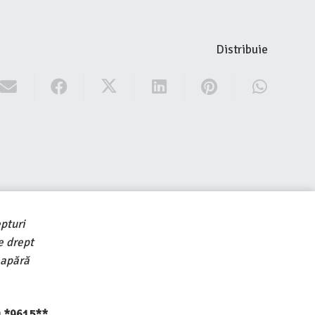
Distribuie
pturi
e drept
 apără
au *9615**