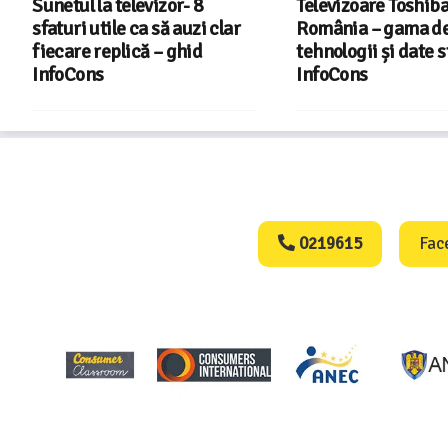
Televizoare Toshiba în
InfoCons – 243 de
România – gama de modele,
documente de acre
tehnologii și date statistice
pentru certificatel
InfoCons
din energia electri
Consumers Protect
0219615
Fac