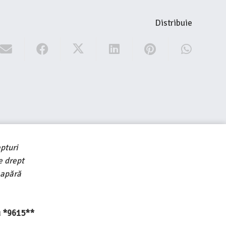
Distribuie
pturi
e drept
 apără
au *9615**