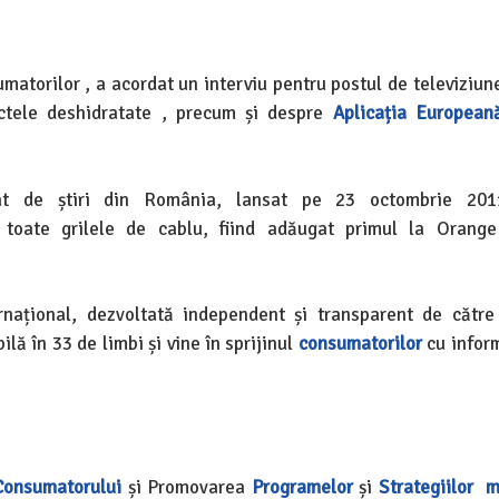
matorilor , a acordat un interviu pentru postul de televiziu
ctele deshidratate , precum și despre
Aplicația European
at de știri din România, lansat pe 23 octombrie 20
oate grilele de cablu, fiind adăugat primul la Orang
ernațional, dezvoltată independent și transparent de cătr
ilă în 33 de limbi și vine în sprijinul
consumatorilor
cu inform
Consumatorului
și Promovarea
Programelor
și
Strategiilor
m