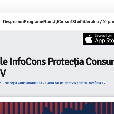
Despre noi
Programe
Noutăți
Cursuri
Studii
Ucraina / Укра
ele InfoCons Protecția Consum
TV
s Protecția Consumatorilor , a acordat un interviu pentru România TV