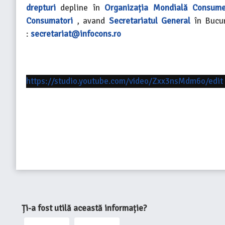
drepturi
depline în
Organizația Mondială
Consume
Consumatori
, avand
Secretariatul General
în Bucur
:
secretariat@infocons.ro
https://studio.youtube.com/video/Zxx3nsMdm6o/edit
Ți-a fost utilă această informație?