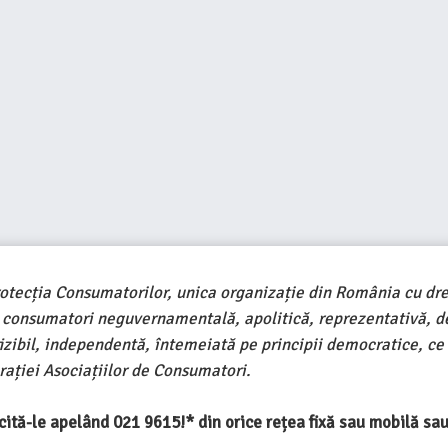
rotecția Consumatorilor, unica organizație din România cu dre
e consumatori neguvernamentală, apolitică, reprezentativă, d
ivizibil, independentă, întemeiată pe principii democratice, ce
ației Asociațiilor de Consumatori.
ercită-le apelând 021 9615!* din orice rețea fixă sau mobilă s