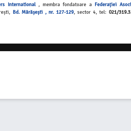
rs International
, membra fondatoare a
Federației Asoci
ești,
Bd. Mărășești , nr. 127-129
, sector 4, tel:
021/319.3