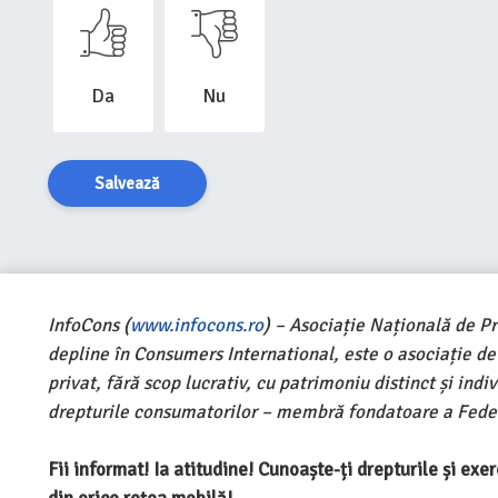
Da
Nu
Salvează
InfoCons (
www.infocons.ro
) – Asociație Națională de P
depline în Consumers International, este o asociație d
privat, fără scop lucrativ, cu patrimoniu distinct și ind
drepturile consumatorilor – membră fondatoare a Feder
Fii informat! Ia atitudine! Cunoaște-ți drepturile și ex