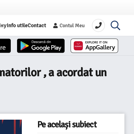
їну
Info utile
Contact
Contul Meu
atorilor , a acordat un
Pe același subiect