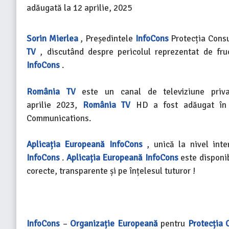
adăugată la
12 aprilie, 2025
Sorin Mierlea
, Președintele
InfoCons
Protecția Consu
TV
, discutând despre pericolul reprezentat de fru
InfoCons
.
România TV
este un canal de televiziune priv
aprilie 2023,
România TV
HD a fost adăugat în t
Communications.
Aplicația Europeană InfoCons
, unică la nivel int
InfoCons
.
Aplicația Europeană InfoCons
este disponib
corecte, transparente și pe înțelesul tuturor !
InfoCons
–
Organizație Europeană
pentru
Protecția 