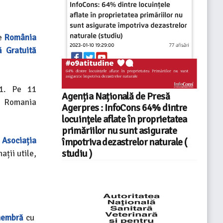
ne
România
ă Gratuită
11. Pe 11
Agenția Națională de Presă
e Romania
Agerpres : InfoCons 64% dintre
locuinţele aflate în proprietatea
primăriilor nu sunt asigurate
e
Asociația
împotriva dezastrelor naturale (
studiu )
ații utile,
embră
cu