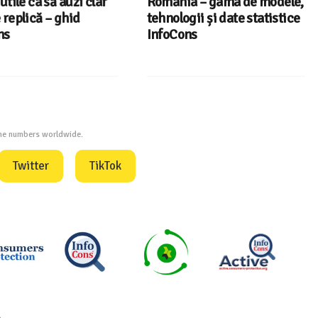
tile ca să auzi clar
România – gama de modele,
eplică – ghid
tehnologii și date statistice
InfoCons
one numbers worldwide.
Twitter
TikTok