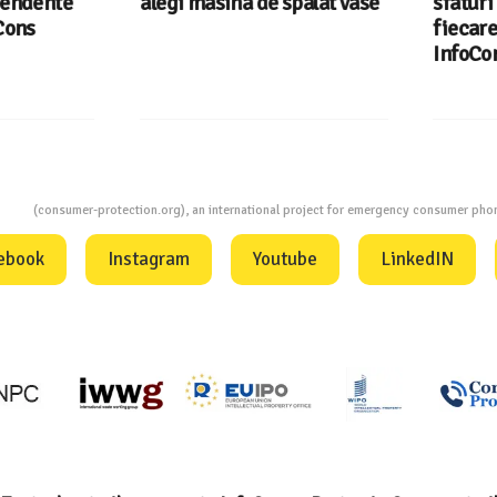
endente
alegi masina de spalat vase
sfaturi u
ons
fiecare r
InfoCons
ion
(consumer-protection.org), an international project for emergency consumer ph
ebook
Instagram
Youtube
LinkedIN