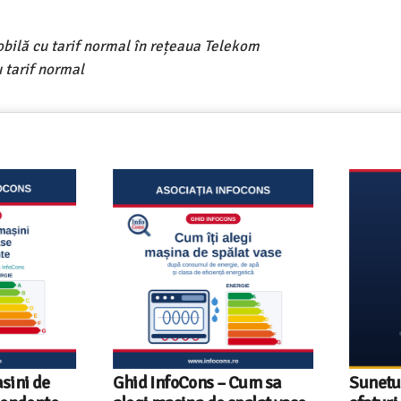
obilă cu tarif normal în rețeaua Telekom
 tarif normal
ni de
Ghid InfoCons – Cum sa
Sunetul l