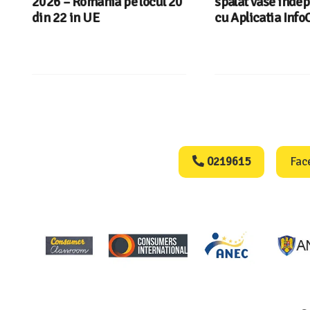
2026 – Romania pe locul 20
spalat vase indep
din 22 in UE
cu Aplicatia InfoC
Consumers Protect
0219615
Fac