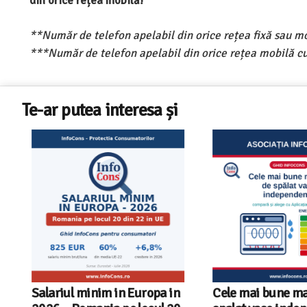
din orice rețea mobilă!
**Număr de telefon apelabil din orice rețea fixă sau m
***Număr de telefon apelabil din orice rețea mobilă cu
Te-ar putea interesa și
Salariul minim in Europa in
Cele mai bune masi