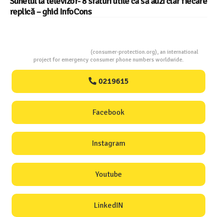
Sunetul la televizor- 8 sfaturi utile ca să auzi clar fiecare
replică – ghid InfoCons
Consumers Protection
(consumer-protection.org), an international
project for emergency consumer phone numbers worldwide.
0219615
Facebook
Instagram
Youtube
LinkedIN