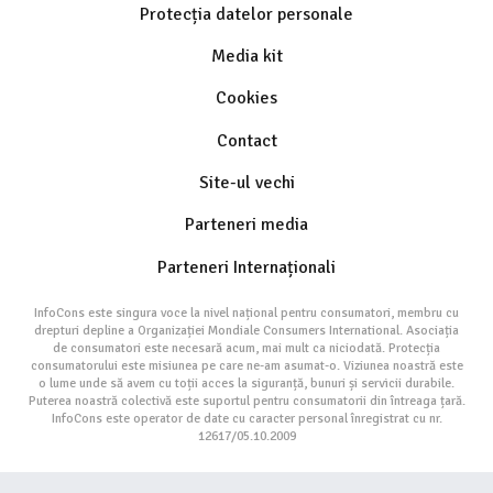
Protecția datelor personale
Media kit
Cookies
Contact
Site-ul vechi
Parteneri media
Parteneri Internaționali
InfoCons este singura voce la nivel național pentru consumatori, membru cu
drepturi depline a Organizației Mondiale Consumers International. Asociația
de consumatori este necesară acum, mai mult ca niciodată. Protecția
consumatorului este misiunea pe care ne-am asumat-o. Viziunea noastră este
o lume unde să avem cu toții acces la siguranță, bunuri și servicii durabile.
Puterea noastră colectivă este suportul pentru consumatorii din întreaga țară.
InfoCons este operator de date cu caracter personal înregistrat cu nr.
12617/05.10.2009