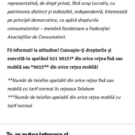
reprezentativă, de drept privat, fără scop lucrativ, cu
patrimoniu distinct și indivizibil, independentă, întemeiată
pe principii democratice, ce apără drepturile
consumatorilor – membră fondatoare a Federației
Asociațiilor de Consumatori.
Fii informat! Ia atitudine! Cunoaște-ți drepturile și
exercită-le apelând 021 9615!* din orice rețea fixă sau
mobilă sau *9615** din orice rețea mobilă!
**Număr de telefon apelabil din orice rețea fixă sau
mobilă cu tarif normal în rețeaua Telekom
***Număr de telefon apelabil din orice rețea mobilă cu
tarif normal
Te-ar putea interesa și