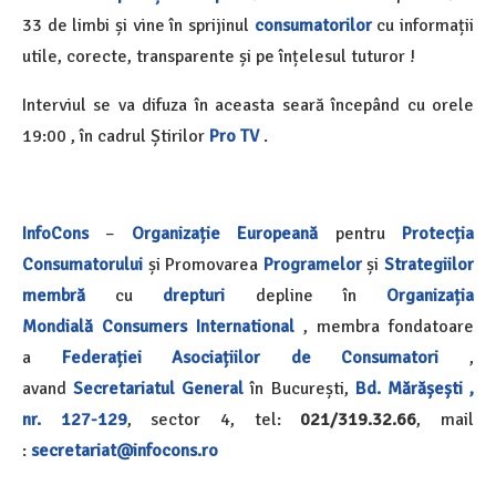
33 de limbi și vine în sprijinul
consumatorilor
cu informații
utile, corecte, transparente și pe înțelesul tuturor !
Interviul se va difuza în aceasta seară începând cu orele
19:00 , în cadrul Știrilor
Pro TV
.
InfoCons
–
Organizație Europeană
pentru
Protecția
Consumatorului
și Promovarea
Programelor
și
Strategiilor
membră
cu
drepturi
depline în
Organizația
Mondială
Consumers International
, membra fondatoare
a
Federației Asociațiilor de Consumatori
,
avand
Secretariatul General
în București,
Bd. Mărășești ,
nr. 127-129
, sector 4, tel:
021/319.32.66
, mail
:
secretariat@infocons.ro