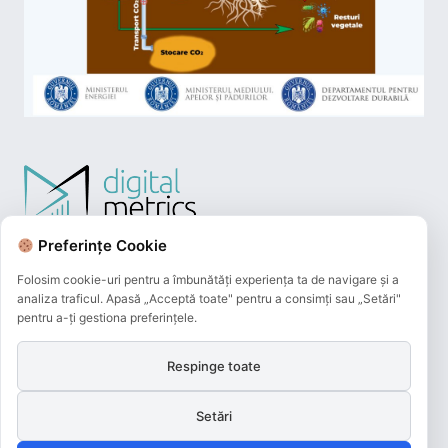
Preferințe Cookie
Folosim cookie-uri pentru a îmbunătăți experiența ta de navigare și a
analiza traficul. Apasă „Acceptă toate" pentru a consimți sau „Setări"
pentru a-ți gestiona preferințele.
Respinge toate
Plățile online efectuate pe acest site
sunt procesate de către Netopia Payments
Setări
și beneficiază de 3D-Secure.