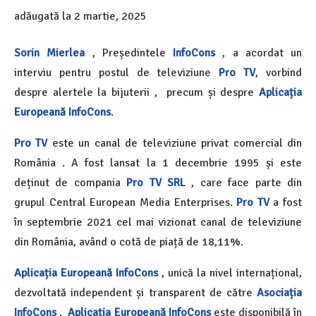
adăugată la
2 martie, 2025
Sorin Mierlea
, Președintele
InfoCons
,
a acordat un
interviu pentru postul de televiziune
Pro TV
, vorbind
despre alertele la bijuterii
, precum și despre
Aplicația
Europeană InfoCons
.
Pro TV
este un canal de televiziune privat comercial din
România
. A fost lansat la 1 decembrie 1995
și este
deținut de compania
Pro TV SRL
, care face parte din
grupul
Central European Media Enterprises
.
Pro TV
a fost
în septembrie
2021
cel mai vizionat canal de televiziune
din România, având o cotă de piață de 18,11%.
Aplicația Europeană InfoCons
, unică la nivel internațional,
dezvoltată independent și transparent de către
Asociația
InfoCons
.
Aplicația Europeană InfoCons
este disponibilă în