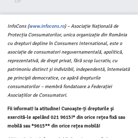
InfoCons (
www.infocons.ro
) – Asociație Națională de
Protecția Consumatorilor, unica organizație din România
cu drepturi depline în Consumers International, este o
asociație de consumatori neguvernamentală, apolitică,
reprezentativă, de drept privat, fără scop lucrativ, cu
patrimoniu distinct și indivizibil, independentă, întemeiată
pe principii democratice, ce apără drepturile
consumatorilor – membră fondatoare a Federației
Asociațiilor de Consumatori.
Fii informat! Ia atitudine! Cunoaște-ți drepturile și
exercită-le apelând 021 9615!* din orice rețea fixă sau
mobilă sau *9615** din orice rețea mobilă!