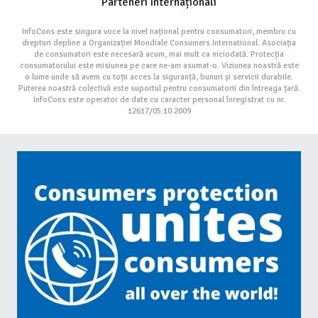
Parteneri Internaționali
InfoCons este singura voce la nivel național pentru consumatori, membru cu
drepturi depline a Organizației Mondiale Consumers International. Asociația
de consumatori este necesară acum, mai mult ca niciodată. Protecția
consumatorului este misiunea pe care ne-am asumat-o. Viziunea noastră este
o lume unde să avem cu toții acces la siguranță, bunuri și servicii durabile.
Puterea noastră colectivă este suportul pentru consumatorii din întreaga țară.
InfoCons este operator de date cu caracter personal înregistrat cu nr.
12617/05.10.2009