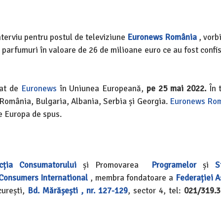
nterviu pentru postul de televiziune
Euronews România
, vorb
 parfumuri în valoare de 26 de milioane euro ce au fost confi
at de
Euronews
în Uniunea Europeană,
pe 25 mai 2022.
În t
 România, Bulgaria, Albania, Serbia și Georgia.
Euronews Ro
re Europa de spus.
cția Consumatorului
și Promovarea
Programelor
și
S
Consumers International
, membra fondatoare a
Federației A
urești,
Bd. Mărășești , nr. 127-129
, sector 4, tel:
021/319.3