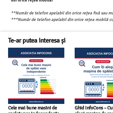
din orice rețea mobilă!
**Număr de telefon apelabil din orice rețea fixă sau m
***Număr de telefon apelabil din orice rețea mobilă cu
Te-ar putea interesa și
Cele mai bune masini de
Ghid InfoCons – C