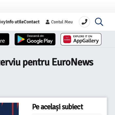
їну
Info utile
Contact
Contul Meu
nterviu pentru EuroNews
Pe același subiect