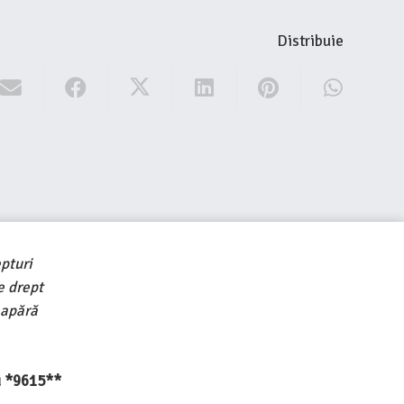
Distribuie
pturi
e drept
 apără
au *9615**