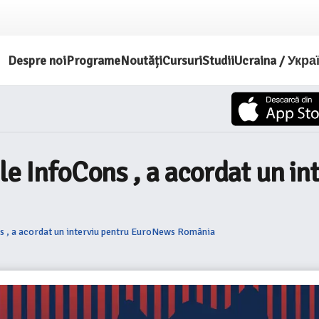
Despre noi
Programe
Noutăți
Cursuri
Studii
Ucraina / Укра
ele InfoCons , a acordat un i
ns , a acordat un interviu pentru EuroNews România