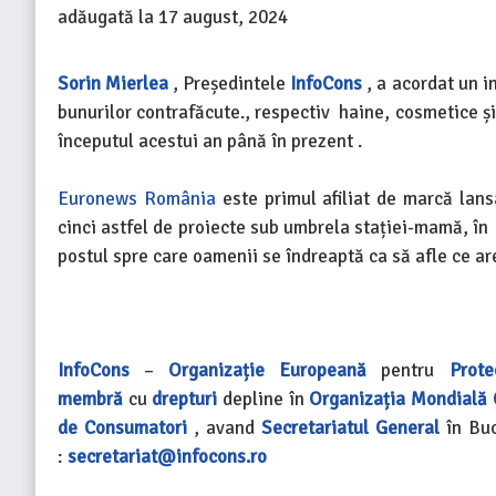
adăugată la
17 august, 2024
Sorin Mierlea
, Președintele
InfoCons
, a acordat un i
bunurilor contrafăcute., respectiv haine, cosmetice și
începutul acestui an până în prezent .
Euronews România
este primul afiliat de marcă lans
cinci astfel de proiecte sub umbrela stației-mamă, în
postul spre care oamenii se îndreaptă ca să afle ce a
InfoCons
–
Organizație Europeană
pentru
Prote
membră
cu
drepturi
depline în
Organizația Mondială
de Consumatori
, avand
Secretariatul General
în Buc
:
secretariat@infocons.ro