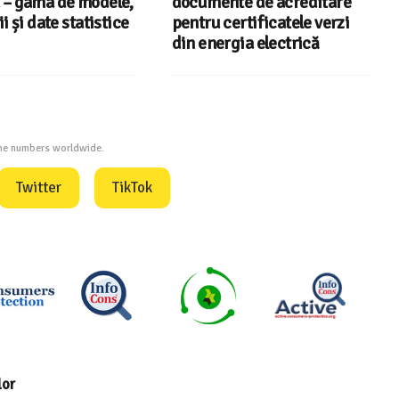
– gama de modele,
documente de acreditare
i și date statistice
pentru certificatele verzi
din energia electrică
one numbers worldwide.
Twitter
TikTok
lor