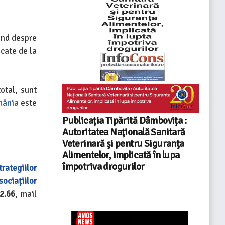
ind despre
scate de la
otal, sunt
mânia
este
Publicația Tipărită Dâmbovița :
Autoritatea Naţională Sanitară
Veterinară şi pentru Siguranţa
Alimentelor, implicată în lupa
împotriva drogurilor
trategiilor
sociațiilor
2.66
, mail