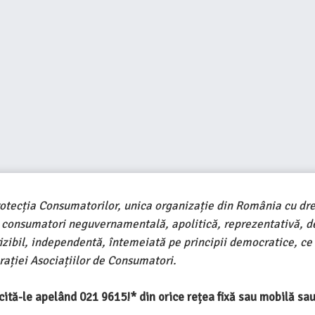
rotecția Consumatorilor, unica organizație din România cu dre
e consumatori neguvernamentală, apolitică, reprezentativă, d
ivizibil, independentă, întemeiată pe principii democratice, ce
ației Asociațiilor de Consumatori.
ercită-le apelând 021 9615!* din orice rețea fixă sau mobilă s