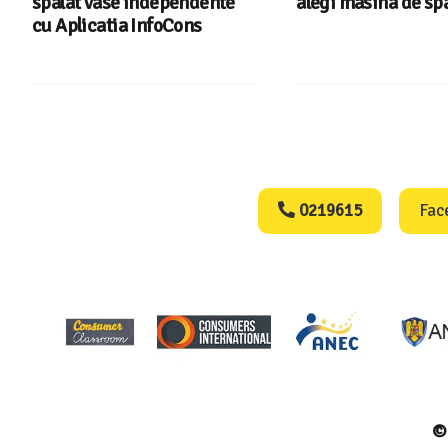
spalat vase independente
alegi masina de spa
cu Aplicatia InfoCons
Consumers Protect
0219615
Fac
© 