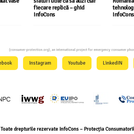
lat vase
sfaturi utile ca să auzi clar
România 
fiecare replică – ghid
tehnologi
InfoCons
InfoCons
ion
(consumer-protection.org), an international project for emergency consumer ph
ebook
Instagram
Youtube
LinkedIN
Toate drepturile rezervate InfoCons – Protecția Consumatori