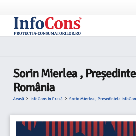
Sorin Mierlea , Președint
România
Acasă
InfoCons în Presă
Sorin Mierlea , Președintele InfoCo