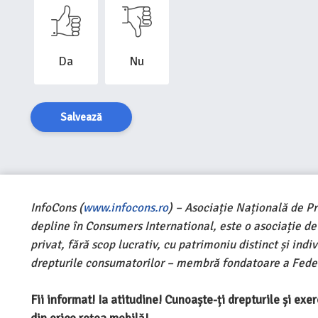
Da
Nu
Salvează
InfoCons (
www.infocons.ro
) – Asociație Națională de P
depline în Consumers International, este o asociație d
privat, fără scop lucrativ, cu patrimoniu distinct și ind
drepturile consumatorilor – membră fondatoare a Feder
Fii informat! Ia atitudine! Cunoaște-ți drepturile și ex