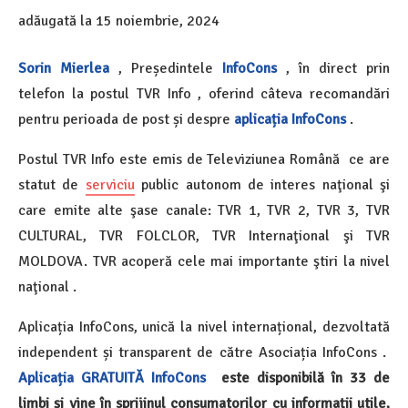
adăugată la
15 noiembrie, 2024
Sorin Mierlea
, Președintele
InfoCons
, în direct prin
telefon la postul TVR Info , oferind câteva recomandări
pentru perioada de post
și despre
aplicația InfoCons
.
Postul TVR Info este emis de Televiziunea Română ce are
statut de
serviciu
public autonom de interes naţional şi
care emite alte şase canale: TVR 1, TVR 2, TVR 3, TVR
CULTURAL, TVR FOLCLOR, TVR Internaţional şi TVR
MOLDOVA. TVR acoperă cele mai importante ştiri la nivel
naţional .
Aplicația InfoCons, unică la nivel internațional, dezvoltată
independent și transparent de către Asociația InfoCons .
Aplicația GRATUITĂ InfoCons
este disponibilă în 33 de
limbi și vine în sprijinul consumatorilor cu informații utile,