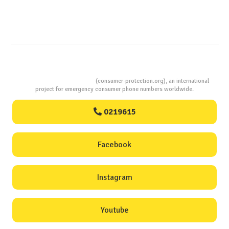
Dezlegare la pește în Postul Adormirii Maicii Domnului !
Studiu comparativ – Ton în suc propriu : până la 27 g
proteine și doar 122 kcal la 100 grame !
Consumers Protection
(consumer-protection.org), an international
project for emergency consumer phone numbers worldwide.
0219615
Facebook
Instagram
Youtube