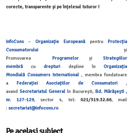
corecte, transparente și pe înțelesul tuturor !
InfoCons
–
Organizație Europeană
pentru
Protecția
Consumatorului
și
Promovarea
Programelor
și
Strategiilor
membră
cu
drepturi
depline în
Organizația
Mondială
Consumers International
, membra fondatoare
a
Federației Asociațiilor de Consumatori
,
avand
Secretariatul General
în București,
Bd. Mărășești ,
nr. 127-129
, sector 4, tel:
021/319.32.66
, mail
:
secretariat@infocons.ro
Pe același subiect