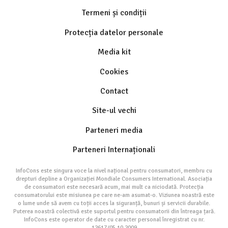
Termeni și condiții
Protecția datelor personale
Media kit
Cookies
Contact
Site-ul vechi
Parteneri media
Parteneri Internaționali
InfoCons este singura voce la nivel național pentru consumatori, membru cu
drepturi depline a Organizației Mondiale Consumers International. Asociația
de consumatori este necesară acum, mai mult ca niciodată. Protecția
consumatorului este misiunea pe care ne-am asumat-o. Viziunea noastră este
o lume unde să avem cu toții acces la siguranță, bunuri și servicii durabile.
Puterea noastră colectivă este suportul pentru consumatorii din întreaga țară.
InfoCons este operator de date cu caracter personal înregistrat cu nr.
12617/05.10.2009