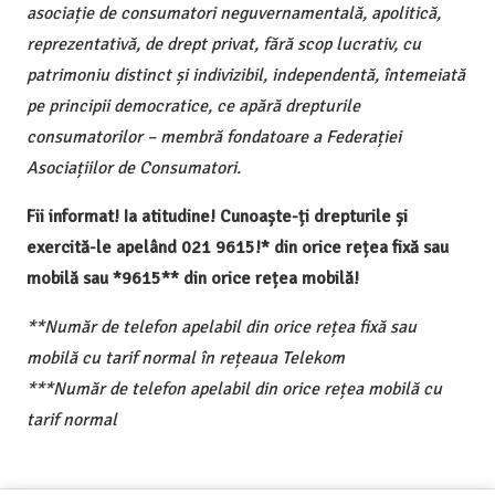
asociație de consumatori neguvernamentală, apolitică,
reprezentativă, de drept privat, fără scop lucrativ, cu
patrimoniu distinct și indivizibil, independentă, întemeiată
pe principii democratice, ce apără drepturile
consumatorilor – membră fondatoare a Federației
Asociațiilor de Consumatori.
Fii informat! Ia atitudine! Cunoaște-ți drepturile și
exercită-le apelând 021 9615!* din orice rețea fixă sau
mobilă sau *9615** din orice rețea mobilă!
**Număr de telefon apelabil din orice rețea fixă sau
mobilă cu tarif normal în rețeaua Telekom
***Număr de telefon apelabil din orice rețea mobilă cu
tarif normal