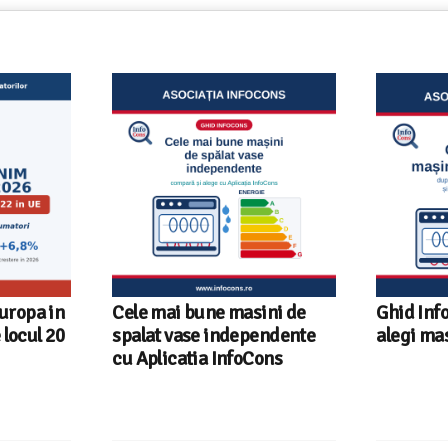
Europa in
Cele mai bune masini de
Ghid Inf
locul 20
spalat vase independente
alegi ma
cu Aplicatia InfoCons