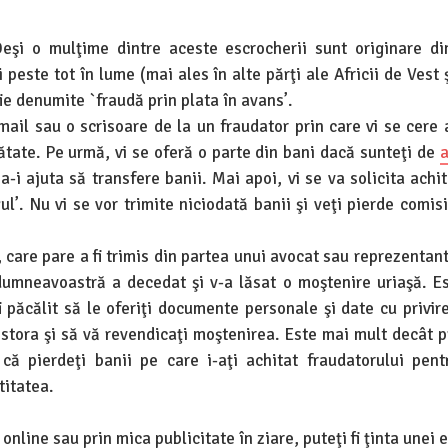
eşi o mulţime dintre aceste escrocherii sunt originare di
peste tot în lume (mai ales în alte părţi ale Africii de Vest ş
ie denumite `fraudă prin plata în avans’.
mail sau o scrisoare de la un fraudator prin care vi se cere 
ătate. Pe urmă, vi se oferă o parte din bani dacă sunteţi de
a
-i ajuta să transfere banii. Mai apoi, vi se va solicita achit
ul’. Nu vi se vor trimite niciodată banii şi veţi pierde comi
 care pare a fi trimis din partea unui avocat sau reprezentant
dumneavoastră a decedat şi v-a lăsat o moştenire uriaşă. Es
i păcălit să le oferiţi documente personale şi date cu privir
estora şi să vă revendicaţi moştenirea. Este mai mult decât p
 că pierdeţi banii pe care i-aţi achitat fraudatorului pent
titatea.
nline sau prin mica publicitate în ziare, puteţi fi ţinta unei 