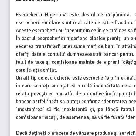
Escrocheria Nigeriană este destul de răspândită. D
escrocherii similare sunt realizate de către fraudatori 
Aceste escrocherii au început din ce în ce mai des să f
În cadrul escrocheriei nigeriene clasice primiţi un e-
vederea transferării unei sume mari de bani în străin
oferiţi datele contului dumneavoastră bancar pentru a
felul de taxe şi comisioane înainte de a primi `câştig
care le-aţi achitat.
Un alt tip de escrocherie este escrocheria prin e-mail,
în care sunteţi anunţat că o rudă îndepărtată de-a 
relata poveşti ce par atât de autentice încât puteţi f
bancar astfel încât să puteţi confirma identitatea ac
`moştenirea’ să fie inexistentă şi, pe lângă faptul
comisioane riscaţi, de asemenea, să vă fie furată iden
Dacă deţineţi o afacere de vânzare produse şi servicii o