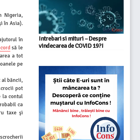
n Nigeria,
i în Asia).
Intrebari si mituri – Despre
ajutorul în
vindecarea de COVID 19?!
cord
să le
area a tot
sioanele pe
 al băncii,
crocii pot
e la contul
robabil ca
ru taxe şi
escrocherii