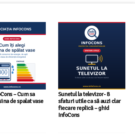
oCons – Cum sa
Sunetul la televizor- 8
sina de spalat vase
sfaturi utile ca să auzi clar
fiecare replică – ghid
InfoCons