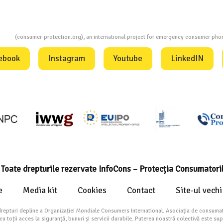
ion
(consumer-protection.org), an international project for emergency consumer ph
ebook
Instagram
Youtube
LinkedIN
Toate drepturile rezervate InfoCons – Protecția Consumatori
e
Media kit
Cookies
Contact
Site-ul vechi
drepturi depline a Organizației Mondiale Consumers International. Asociația de consumat
toții acces la siguranță, bunuri și servicii durabile. Puterea noastră colectivă este su