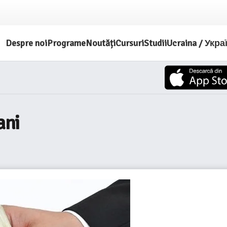
Despre noi
Programe
Noutăți
Cursuri
Studii
Ucraina / Укра
ani