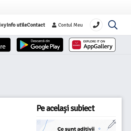
їну
Info utile
Contact
Contul Meu
Pe același subiect