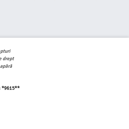
pturi
e drept
 apără
au *9615**