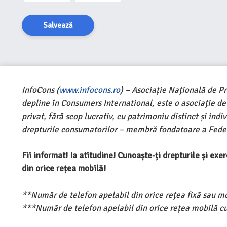
Salvează
InfoCons (
www.infocons.ro
) – Asociație Națională de P
depline în Consumers International, este o asociație d
privat, fără scop lucrativ, cu patrimoniu distinct și ind
drepturile consumatorilor – membră fondatoare a Feder
Fii informat! Ia atitudine! Cunoaște-ți drepturile și ex
din orice rețea mobilă!
**Număr de telefon apelabil din orice rețea fixă sau m
***Număr de telefon apelabil din orice rețea mobilă cu