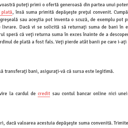
voastră puteţi primi o ofertă generoasă din partea unui pote
 plată
, însă suma primită depăşeşte preţul convenit. Cumpă
 greşeală sau aceştia pot inventa o scuză, de exemplu pot p
 livrare. Dacă vi se solicită să returnaţi suma de bani în e
orul speră că veţi returna suma în exces înainte de a descope
dinul de plată a fost fals. Veţi pierde atât banii pe care i-aţi
ă transferaţi bani, asiguraţi-vă că sursa este legitimă.
ivire la cardul de
credit
sau contul bancar online nici une
i, dacă valoarea acestuia depăşeşte suma convenită. Trimiteţ