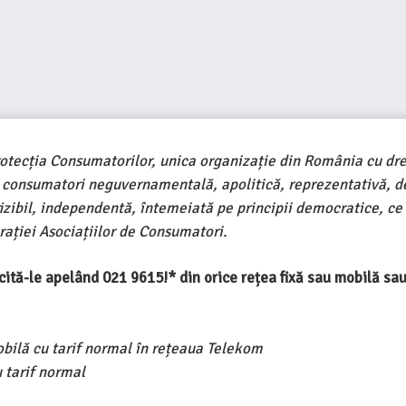
rotecția Consumatorilor, unica organizație din România cu dre
e consumatori neguvernamentală, apolitică, reprezentativă, d
ivizibil, independentă, întemeiată pe principii democratice, ce
ației Asociațiilor de Consumatori.
ercită-le apelând 021 9615!* din orice rețea fixă sau mobilă s
obilă cu tarif normal în rețeaua Telekom
 tarif normal