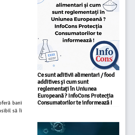
Ce sunt aditivii alimentari / food
additives și cum sunt
reglementați în Uniunea
Europeană ? InfoCons Protecția
Consumatorilor te informează !
oferă bani
sibil să îi