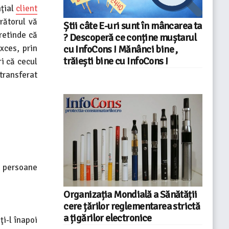
nţial
client
rătorul vă
Știi câte E-uri sunt în mâncarea ta
retinde că
? Descoperă ce conține muștarul
xces, prin
cu InfoCons ! Mănânci bine ,
trăiești bine cu InfoCons !
ri că cecul
 transferat
i persoane
Organizația Mondială a Sănătății
cere țărilor reglementarea strictă
a țigărilor electronice
i-l înapoi