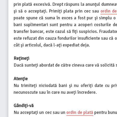
prin plată excesivă. Drept răspuns la anunţul dumnea
şi să o acceptaţi. Primiţi plata prin cec sau
ordin de
poate spune că suma în exces a fost pur şi simplu o
bani suplimentari sunt pentru a acoperi costurile de
transfer bancar, este cazul să fiţi suspicios. Fraudat
este refuzat din cauza fondurilor insuficiente sau că or
cât şi articolul, dacă l-aţi expediat deja.
Reţineţi
Dacă sunteţi abordat de către cineva care vă solicită s
Atenţie
Nu trimiteţi niciodată bani şi nu oferiţi date cu pr
necunoscute sau în care nu aveţi încredere.
Gândiţi-vă
Nu acceptaţi un cec sau un
ordin de plată
pentru bunur