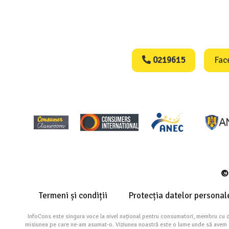
Consumers Protect
0219615
Fac
© 
Termeni și condiții
Protecția datelor personal
InfoCons este singura voce la nivel național pentru consumatori, membru cu 
misiunea pe care ne-am asumat-o. Viziunea noastră este o lume unde să avem cu 