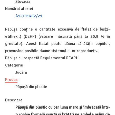
Slovacia
Numărul alertei
A12/01482/21
Păpușa conține o cantitate excesivă de ftalat de bis(2-
etilhexil) (DEHP) (valoare măsurată până la 20,9 % în
greutate). Acest ftalat poate dăuna sănătății copiilor,
provocând posibile daune sistemului lor reproductiv.
Păpușa nu respectă Regulamentul REACH.
Categorie
Jucării
Produs
Păpușă din plastic
Descriere
Păpușă din plastic cu păr lung maro și îmbrăcată într-
o rochie formală scurtă și brățări pe ambele mâini de