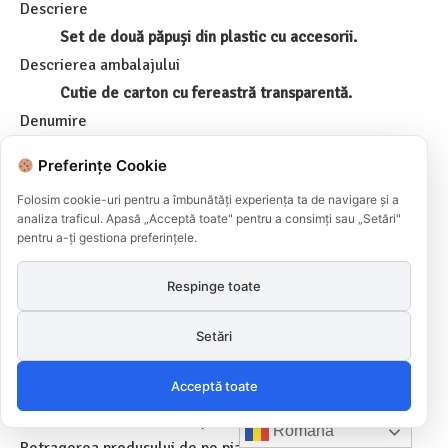
Descriere
Set de două păpuși din plastic cu accesorii.
Descrierea ambalajului
Cutie de carton cu fereastră transparentă.
Denumire
Beauty summer magic
Preferințe Cookie
Tipul/numărul modelului
Folosim cookie-uri pentru a îmbunătăți experiența ta de navigare și a
8881
analiza traficul. Apasă „Acceptă toate" pentru a consimți sau „Setări"
Cod de bare
pentru a-ți gestiona preferințele.
6920190288818
Respinge toate
Acest
produs
este contrafăcut?
Da
Setări
Măsuri
Acceptă toate
Măsuri impuse de autoritățile publice (către: Importator)
Română