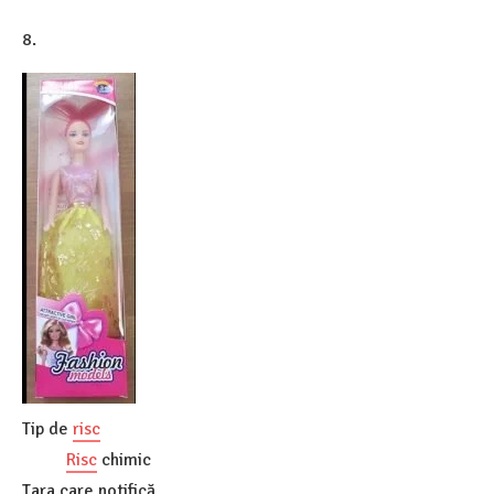
8.
Tip de
risc
Risc
chimic
Țara care notifică