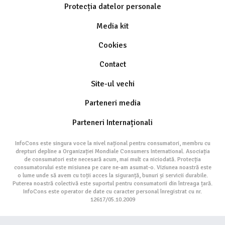
Protecția datelor personale
Media kit
Cookies
Contact
Site-ul vechi
Parteneri media
Parteneri Internaționali
InfoCons este singura voce la nivel național pentru consumatori, membru cu
drepturi depline a Organizației Mondiale Consumers International. Asociația
de consumatori este necesară acum, mai mult ca niciodată. Protecția
consumatorului este misiunea pe care ne-am asumat-o. Viziunea noastră este
o lume unde să avem cu toții acces la siguranță, bunuri și servicii durabile.
Puterea noastră colectivă este suportul pentru consumatorii din întreaga țară.
InfoCons este operator de date cu caracter personal înregistrat cu nr.
12617/05.10.2009