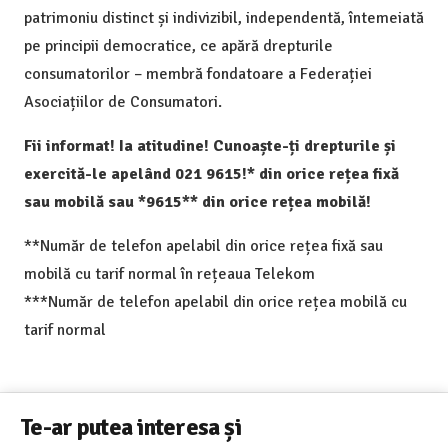
patrimoniu distinct și indivizibil, independentă, întemeiată
pe principii democratice, ce apără drepturile
consumatorilor – membră fondatoare a Federației
Asociațiilor de Consumatori.
Fii informat! Ia atitudine! Cunoaște-ți drepturile și
exercită-le apelând 021 9615!* din orice rețea fixă
sau mobilă sau *9615** din orice rețea mobilă!
**Număr de telefon apelabil din orice rețea fixă sau
mobilă cu tarif normal în rețeaua Telekom
***Număr de telefon apelabil din orice rețea mobilă cu
tarif normal
Te-ar putea interesa și