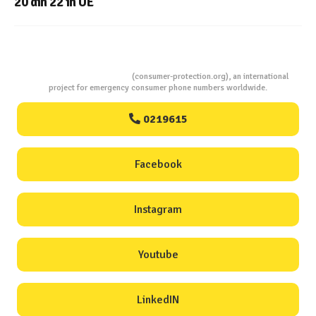
cu Aplicatia InfoCons
Consumers Protection
(consumer-protection.org), an international
project for emergency consumer phone numbers worldwide.
0219615
Facebook
Instagram
Youtube
LinkedIN