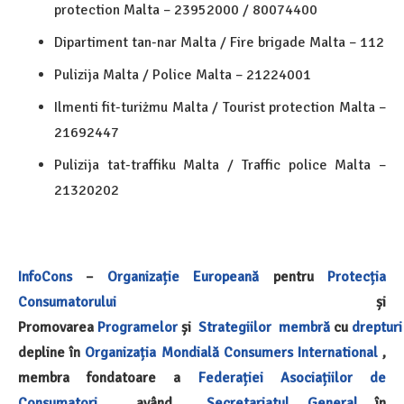
protection Malta – 23952000 / 80074400
Dipartiment tan-nar Malta / Fire brigade Malta – 112
Pulizija Malta / Police Malta – 21224001
Ilmenti fit-turiżmu Malta / Tourist protection Malta –
21692447
Pulizija tat-traffiku Malta / Traffic police Malta –
21320202
InfoCons
–
Organizație Europeană
pentru
Protecția
Consumatorului
și
Promovarea
Programelor
și
Strategiilor
membră
cu
drepturi
depline în
Organizația Mondială
Consumers International
,
membra fondatoare a
Federației Asociațiilor de
Consumatori
, având
Secretariatul General
în