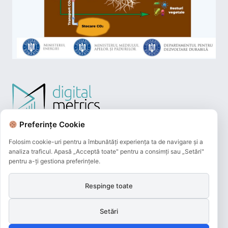
Preferințe Cookie
Folosim cookie-uri pentru a îmbunătăți experiența ta de navigare și a
analiza traficul. Apasă „Acceptă toate" pentru a consimți sau „Setări"
pentru a-ți gestiona preferințele.
Respinge toate
Plățile online efectuate pe acest site
sunt procesate de către Netopia Payments
Setări
și beneficiază de 3D-Secure.