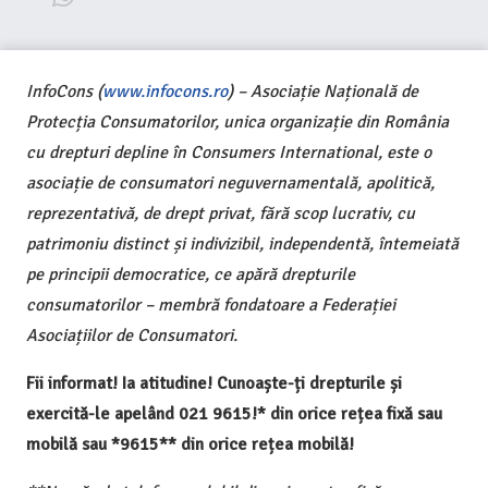
InfoCons (
www.infocons.ro
) – Asociație Națională de
Protecția Consumatorilor, unica organizație din România
cu drepturi depline în Consumers International, este o
asociație de consumatori neguvernamentală, apolitică,
reprezentativă, de drept privat, fără scop lucrativ, cu
patrimoniu distinct și indivizibil, independentă, întemeiată
pe principii democratice, ce apără drepturile
consumatorilor – membră fondatoare a Federației
Asociațiilor de Consumatori.
Fii informat! Ia atitudine! Cunoaște-ți drepturile și
exercită-le apelând 021 9615!* din orice rețea fixă sau
mobilă sau *9615** din orice rețea mobilă!