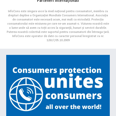
Parteneri Internaționali
InfoCons este singura voce la nivel național pentru consumatori, membru cu
drepturi depline a Organizației Mondiale Consumers International. Asociația
de consumatori este necesară acum, mai mult ca niciodată. Protecția
consumatorului este misiunea pe care ne-am asumat-o. Viziunea noastră este
o lume unde să avem cu toții acces la siguranță, bunuri și servicii durabile.
Puterea noastră colectivă este suportul pentru consumatorii din întreaga țară.
InfoCons este operator de date cu caracter personal înregistrat cu nr.
12617/05.10.2009