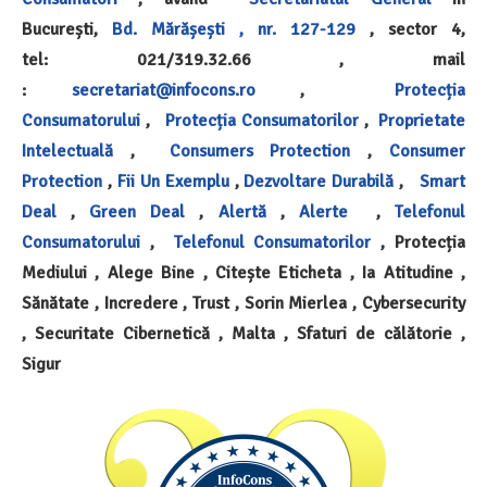
București,
Bd. Mărășești , nr. 127-129
, sector 4,
tel: 021/319.32.66 , mail
:
secretariat@infocons.ro
,
Protecția
Consumatorului
,
Protecția Consumatorilor
,
Proprietate
Intelectuală
,
Consumers Protection
,
Consumer
Protection
,
Fii Un Exemplu
,
Dezvoltare Durabilă
,
Smart
Deal
,
Green Deal
,
Alertă
,
Alerte
,
Telefonul
Consumatorului
,
Telefonul Consumatorilor
, Protecția
Mediului , Alege Bine , Citește Eticheta , Ia Atitudine ,
Sănătate , Incredere , Trust , Sorin Mierlea , Cybersecurity
, Securitate Cibernetică , Malta ,
Sfaturi de călătorie ,
Sigur