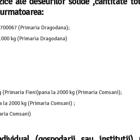
izice ale deseurilor solide ,cantitate to
 urmatoarea:
16700067 (Primaria Dragodana);
 1000 kg (Primaria Dragodana)
g (Primaria Fieni)pana la 2000 kg (Primaria Comsani);
a la 2000 kg (Primaria Comsani) ;
maria Comsani)
dividual (gospodarii sau institutii) 