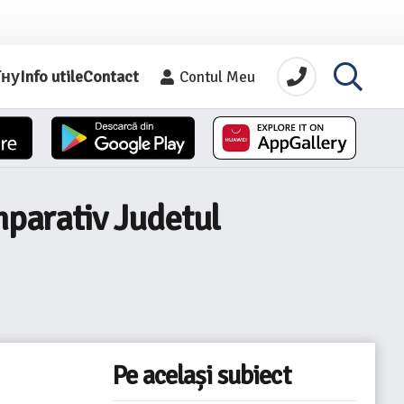
їну
Info utile
Contact
Contul Meu
mparativ Judetul
Pe același subiect