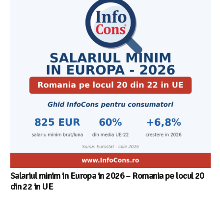
Cele mai bune masini de spalat vase independente cu
Aplicatia InfoCons