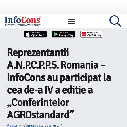
Reprezentantii
A.N.P.C.P.P.S. Romania –
InfoCons au participat la
cea de-a IV a editie a
„Conferintelor
AGROstandard”
Acasă
Comunicate de presă