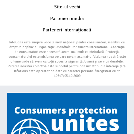
Site-ul vechi
Parteneri media
Parteneri Internaționali
InfoCons este singura voce la nivel național pentru consumatori, membru cu
drepturi depline a Organizației Mondiale Consumers International. Asociația
de consumatori este necesară acum, mai mult ca niciodată. Protecția
consumatorului este misiunea pe care ne-am asumat-o. Viziunea noastră este
o lume unde să avem cu toții acces la siguranță, bunuri și servicii durabile.
Puterea noastră colectivă este suportul pentru consumatorii din întreaga țară.
InfoCons este operator de date cu caracter personal înregistrat cu nr.
12617/05.10.2009