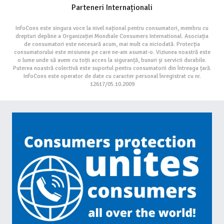
Parteneri Internaționali
InfoCons este singura voce la nivel național pentru consumatori, membru cu
drepturi depline a Organizației Mondiale Consumers International. Asociația
de consumatori este necesară acum, mai mult ca niciodată. Protecția
consumatorului este misiunea pe care ne-am asumat-o. Viziunea noastră este
o lume unde să avem cu toții acces la siguranță, bunuri și servicii durabile.
Puterea noastră colectivă este suportul pentru consumatorii din întreaga țară.
InfoCons este operator de date cu caracter personal înregistrat cu nr.
12617/05.10.2009