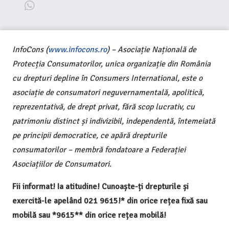
InfoCons (
www.infocons.ro
) – Asociație Națională de
Protecția Consumatorilor, unica organizație din România
cu drepturi depline în Consumers International, este o
asociație de consumatori neguvernamentală, apolitică,
reprezentativă, de drept privat, fără scop lucrativ, cu
patrimoniu distinct și indivizibil, independentă, întemeiată
pe principii democratice, ce apără drepturile
consumatorilor – membră fondatoare a Federației
Asociațiilor de Consumatori.
Fii informat! Ia atitudine! Cunoaște-ți drepturile și
exercită-le apelând 021 9615!* din orice rețea fixă sau
mobilă sau *9615** din orice rețea mobilă!