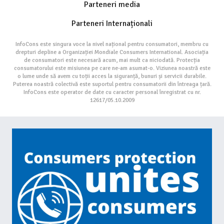
Parteneri media
Parteneri Internaționali
InfoCons este singura voce la nivel național pentru consumatori, membru cu
drepturi depline a Organizației Mondiale Consumers International. Asociația
de consumatori este necesară acum, mai mult ca niciodată. Protecția
consumatorului este misiunea pe care ne-am asumat-o. Viziunea noastră este
o lume unde să avem cu toții acces la siguranță, bunuri și servicii durabile.
Puterea noastră colectivă este suportul pentru consumatorii din întreaga țară.
InfoCons este operator de date cu caracter personal înregistrat cu nr.
12617/05.10.2009