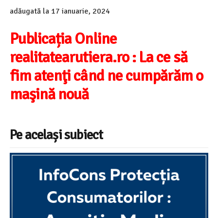
adăugată la
17 ianuarie, 2024
Publicația Online
realitatearutiera.ro :
La ce să
fim atenţi când ne cumpărăm o
maşină nouă
Pe același subiect