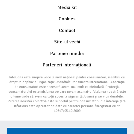
Media kit
Cookies
Contact
Site-ul vechi
Parteneri media
Parteneri Internaționali
InfoCons este singura voce la nivel național pentru consumatori, membru cu
drepturi depline a Organizației Mondiale Consumers International. Asociația
de consumatori este necesară acum, mai mult ca niciodată. Protecția
consumatorului este misiunea pe care ne-am asumat-o. Viziunea noastră este
o lume unde să avem cu toții acces la siguranță, bunuri și servicii durabile.
Puterea noastră colectivă este suportul pentru consumatorii din întreaga țară.
InfoCons este operator de date cu caracter personal înregistrat cu nr.
12617/05.10.2009