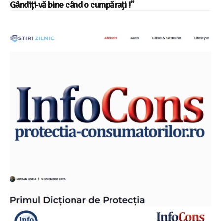
Gândiți-vă bine când o cumpărați !”