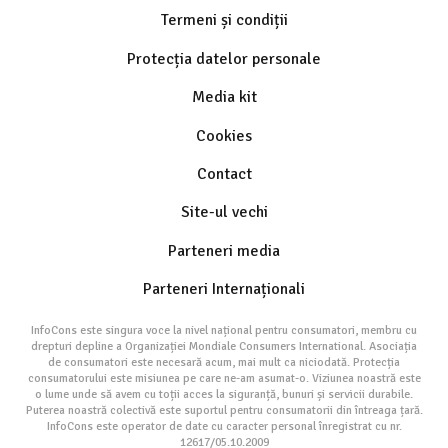
Termeni și condiții
Protecția datelor personale
Media kit
Cookies
Contact
Site-ul vechi
Parteneri media
Parteneri Internaționali
InfoCons este singura voce la nivel național pentru consumatori, membru cu
drepturi depline a Organizației Mondiale Consumers International. Asociația
de consumatori este necesară acum, mai mult ca niciodată. Protecția
consumatorului este misiunea pe care ne-am asumat-o. Viziunea noastră este
o lume unde să avem cu toții acces la siguranță, bunuri și servicii durabile.
Puterea noastră colectivă este suportul pentru consumatorii din întreaga țară.
InfoCons este operator de date cu caracter personal înregistrat cu nr.
12617/05.10.2009