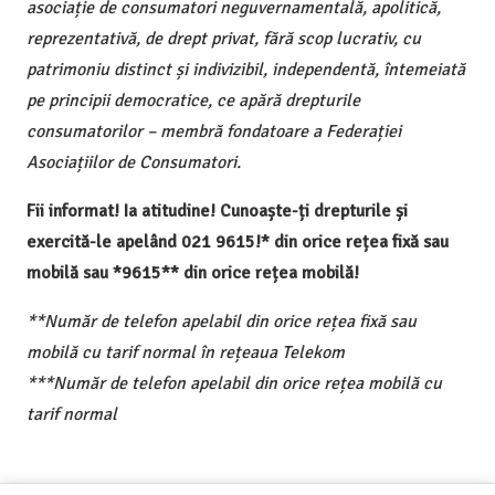
asociație de consumatori neguvernamentală, apolitică,
reprezentativă, de drept privat, fără scop lucrativ, cu
patrimoniu distinct și indivizibil, independentă, întemeiată
pe principii democratice, ce apără drepturile
consumatorilor – membră fondatoare a Federației
Asociațiilor de Consumatori.
Fii informat! Ia atitudine! Cunoaște-ți drepturile și
exercită-le apelând 021 9615!* din orice rețea fixă sau
mobilă sau *9615** din orice rețea mobilă!
**Număr de telefon apelabil din orice rețea fixă sau
mobilă cu tarif normal în rețeaua Telekom
***Număr de telefon apelabil din orice rețea mobilă cu
tarif normal