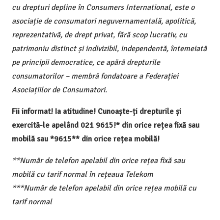
cu drepturi depline în Consumers International, este o
asociație de consumatori neguvernamentală, apolitică,
reprezentativă, de drept privat, fără scop lucrativ, cu
patrimoniu distinct și indivizibil, independentă, întemeiată
pe principii democratice, ce apără drepturile
consumatorilor – membră fondatoare a Federației
Asociațiilor de Consumatori.
Fii informat! Ia atitudine! Cunoaște-ți drepturile și
exercită-le apelând 021 9615!* din orice rețea fixă sau
mobilă sau *9615** din orice rețea mobilă!
**Număr de telefon apelabil din orice rețea fixă sau
mobilă cu tarif normal în rețeaua Telekom
***Număr de telefon apelabil din orice rețea mobilă cu
tarif normal