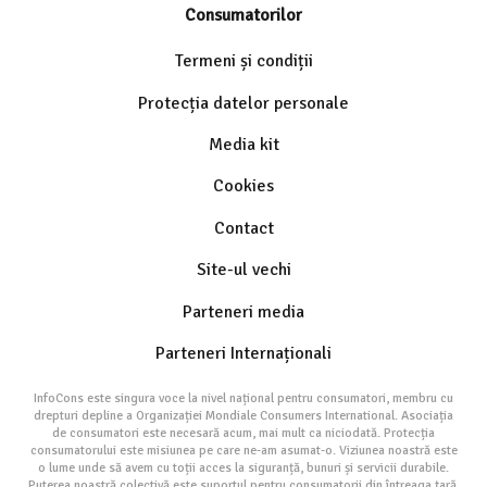
Consumatorilor
Termeni și condiții
Protecția datelor personale
Media kit
Cookies
Contact
Site-ul vechi
Parteneri media
Parteneri Internaționali
InfoCons este singura voce la nivel național pentru consumatori, membru cu
drepturi depline a Organizației Mondiale Consumers International. Asociația
de consumatori este necesară acum, mai mult ca niciodată. Protecția
consumatorului este misiunea pe care ne-am asumat-o. Viziunea noastră este
o lume unde să avem cu toții acces la siguranță, bunuri și servicii durabile.
Puterea noastră colectivă este suportul pentru consumatorii din întreaga țară.