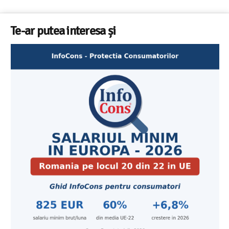
Te-ar putea interesa și
Cele mai bune masini de spalat vase independente cu
Aplicatia InfoCons