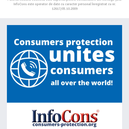
InfoCons este operator de date cu caracter personal înregistrat cu nr.
12617/05.10.2009