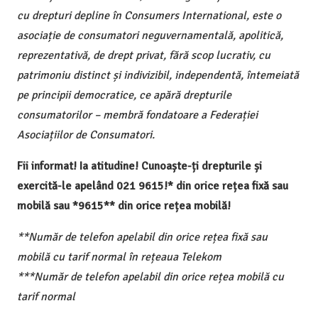
cu drepturi depline în Consumers International, este o
asociație de consumatori neguvernamentală, apolitică,
reprezentativă, de drept privat, fără scop lucrativ, cu
patrimoniu distinct și indivizibil, independentă, întemeiată
pe principii democratice, ce apără drepturile
consumatorilor – membră fondatoare a Federației
Asociațiilor de Consumatori.
Fii informat! Ia atitudine! Cunoaște-ți drepturile și
exercită-le apelând 021 9615!* din orice rețea fixă sau
mobilă sau *9615** din orice rețea mobilă!
**Număr de telefon apelabil din orice rețea fixă sau
mobilă cu tarif normal în rețeaua Telekom
***Număr de telefon apelabil din orice rețea mobilă cu
tarif normal