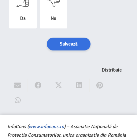
Da
Nu
Salvează
Distribuie
InfoCons (
www.infocons.ro
) – Asociație Națională de
Protecția Consumatorilor, unica organizație din România