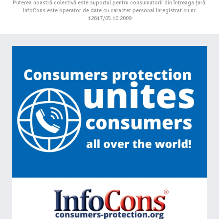
Puterea noastră colectivă este suportul pentru consumatorii din întreaga țară.
InfoCons este operator de date cu caracter personal înregistrat cu nr.
12617/05.10.2009