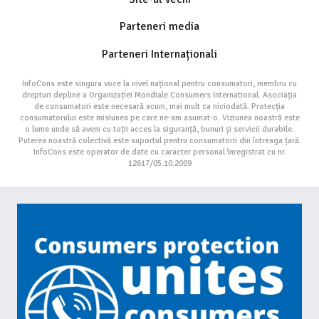
Parteneri media
Parteneri Internaționali
InfoCons este singura voce la nivel național pentru consumatori, membru cu
drepturi depline a Organizației Mondiale Consumers International. Asociația
de consumatori este necesară acum, mai mult ca niciodată. Protecția
consumatorului este misiunea pe care ne-am asumat-o. Viziunea noastră este
o lume unde să avem cu toții acces la siguranță, bunuri și servicii durabile.
Puterea noastră colectivă este suportul pentru consumatorii din întreaga țară.
InfoCons este operator de date cu caracter personal înregistrat cu nr.
12617/05.10.2009