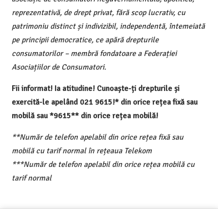
reprezentativă, de drept privat, fără scop lucrativ, cu
patrimoniu distinct și indivizibil, independentă, întemeiată
pe principii democratice, ce apără drepturile
consumatorilor – membră fondatoare a Federației
Asociațiilor de Consumatori.
Fii informat! Ia atitudine! Cunoaște-ți drepturile și
exercită-le apelând 021 9615!* din orice rețea fixă sau
mobilă sau *9615** din orice rețea mobilă!
**Număr de telefon apelabil din orice rețea fixă sau
mobilă cu tarif normal în rețeaua Telekom
***Număr de telefon apelabil din orice rețea mobilă cu
tarif normal