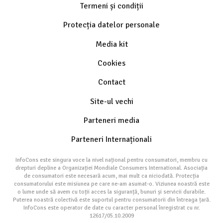
Termeni și condiții
Protecția datelor personale
Media kit
Cookies
Contact
Site-ul vechi
Parteneri media
Parteneri Internaționali
InfoCons este singura voce la nivel național pentru consumatori, membru cu
drepturi depline a Organizației Mondiale Consumers International. Asociația
de consumatori este necesară acum, mai mult ca niciodată. Protecția
consumatorului este misiunea pe care ne-am asumat-o. Viziunea noastră este
o lume unde să avem cu toții acces la siguranță, bunuri și servicii durabile.
Puterea noastră colectivă este suportul pentru consumatorii din întreaga țară.
InfoCons este operator de date cu caracter personal înregistrat cu nr.
12617/05.10.2009