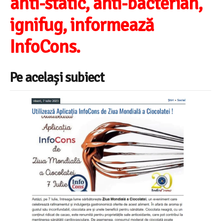
anti-static, anti-bacterian,
ignifug, informează
InfoCons.​
Pe același subiect