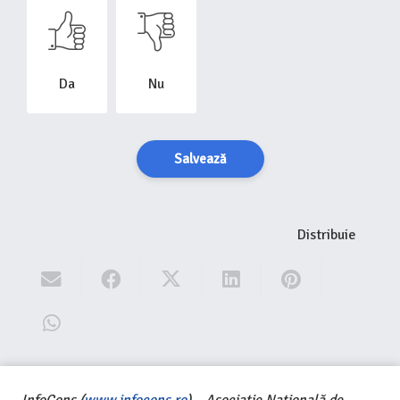
Da
Nu
Salvează
Distribuie
InfoCons (
www.infocons.ro
) – Asociație Națională de