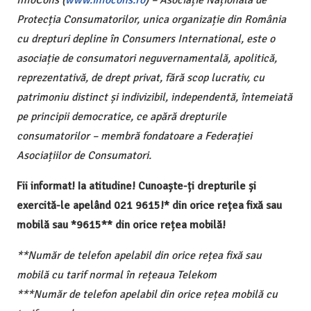
Protecția Consumatorilor, unica organizație din România
cu drepturi depline în Consumers International, este o
asociație de consumatori neguvernamentală, apolitică,
reprezentativă, de drept privat, fără scop lucrativ, cu
patrimoniu distinct și indivizibil, independentă, întemeiată
pe principii democratice, ce apără drepturile
consumatorilor – membră fondatoare a Federației
Asociațiilor de Consumatori.
Fii informat! Ia atitudine! Cunoaște-ți drepturile și
exercită-le apelând 021 9615!* din orice rețea fixă sau
mobilă sau *9615** din orice rețea mobilă!
**Număr de telefon apelabil din orice rețea fixă sau
mobilă cu tarif normal în rețeaua Telekom
***Număr de telefon apelabil din orice rețea mobilă cu