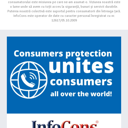
consumatorului este misiunea pe care ne-am asumat-o. Viziunea noastră este
o lume unde să avem cu toții acces la siguranță, bunuri și servicii durabile.
Puterea noastră colectivă este suportul pentru consumatorii din întreaga țară.
InfoCons este operator de date cu caracter personal înregistrat cu nr.
12617/05.10.2009