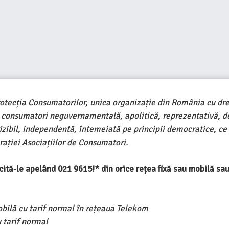
rotecția Consumatorilor, unica organizație din România cu dre
e consumatori neguvernamentală, apolitică, reprezentativă, d
ivizibil, independentă, întemeiată pe principii democratice, ce
ației Asociațiilor de Consumatori.
ercită-le apelând 021 9615!* din orice rețea fixă sau mobilă s
obilă cu tarif normal în rețeaua Telekom
 tarif normal