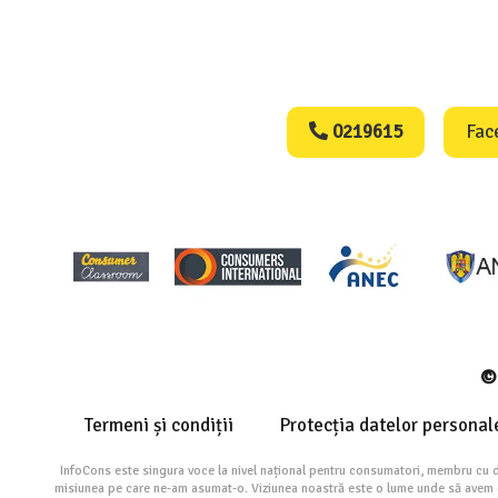
Consumers Protect
0219615
Fac
© 
Termeni și condiții
Protecția datelor personal
InfoCons este singura voce la nivel național pentru consumatori, membru cu 
misiunea pe care ne-am asumat-o. Viziunea noastră este o lume unde să avem cu 