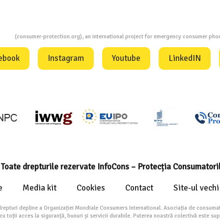
ion
(consumer-protection.org), an international project for emergency consumer ph
ebook
Instagram
Youtube
LinkedIN
Toate drepturile rezervate InfoCons – Protecția Consumatori
e
Media kit
Cookies
Contact
Site-ul vechi
drepturi depline a Organizației Mondiale Consumers International. Asociația de consumat
toții acces la siguranță, bunuri și servicii durabile. Puterea noastră colectivă este su