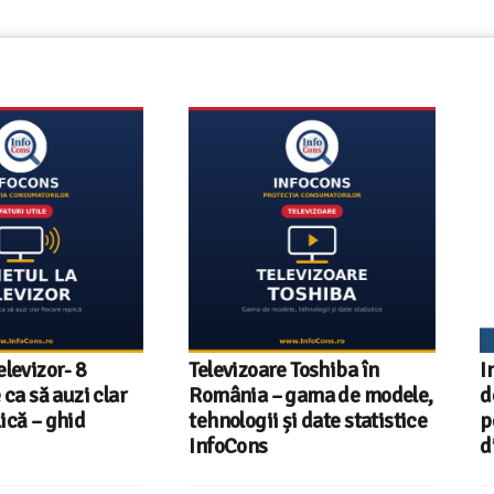
- 8
Televizoare Toshiba în
InfoCons
uzi clar
România – gama de modele,
document
hid
tehnologii și date statistice
pentru ce
InfoCons
din energ