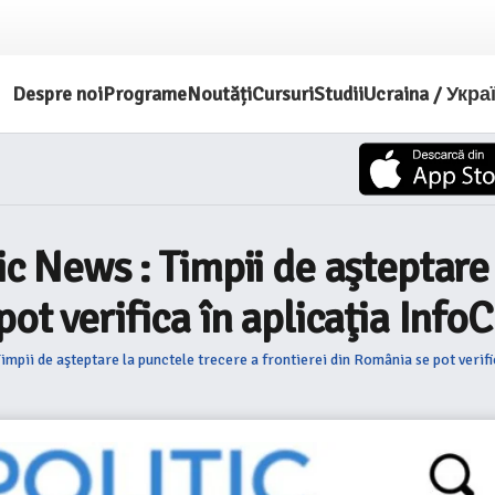
Despre noi
Programe
Noutăți
Cursuri
Studii
Ucraina / Укра
ic News : Timpii de aşteptare
pot verifica în aplicaţia Info
impii de aşteptare la punctele trecere a frontierei din România se pot verifi