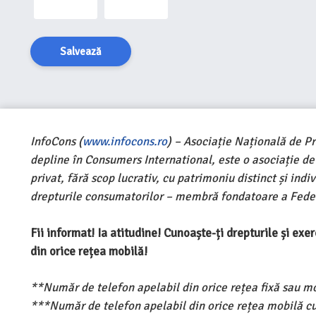
Salvează
InfoCons (
www.infocons.ro
) – Asociație Națională de P
depline în Consumers International, este o asociație d
privat, fără scop lucrativ, cu patrimoniu distinct și ind
drepturile consumatorilor – membră fondatoare a Feder
Fii informat! Ia atitudine! Cunoaște-ți drepturile și ex
din orice rețea mobilă!
**Număr de telefon apelabil din orice rețea fixă sau m
***Număr de telefon apelabil din orice rețea mobilă cu