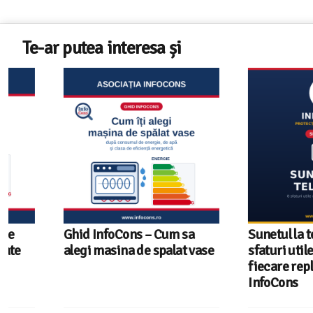
Te-ar putea interesa și
Ghid InfoCons – Cum sa
Sunetul la televizor
alegi masina de spalat vase
sfaturi utile ca să a
fiecare replică – g
InfoCons