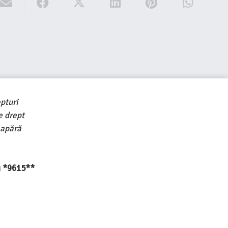
pturi
e drept
 apără
au *9615**