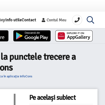
їну
Info utile
Contact
Contul Meu
 la punctele trecere a
Cons
ca în aplicaţia InfoCons
Pe același subiect