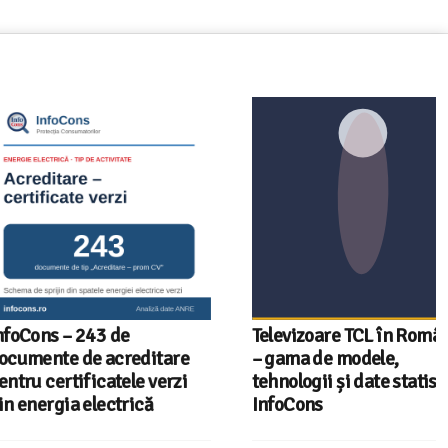
 – 243 de
Televizoare TCL în România
e de acreditare
– gama de modele,
rtificatele verzi
tehnologii și date statistice
ia electrică
InfoCons