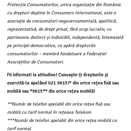
Protecția Consumatorilor, unica organizație din România
cu drepturi depline în Consumers International, este o
asociație de consumatori neguvernamentală, apolitică,
reprezentativă, de drept privat, fără scop lucrativ, cu
patrimoniu distinct și indivizibil, independentă, întemeiată
pe principii democratice, ce apără drepturile
consumatorilor – membră fondatoare a Federației
Asociațiilor de Consumatori.
Fii informat! Ia atitudine! Cunoaște-ți drepturile și
exercită-le apelând 021 9615!* din orice rețea fixă sau
mobilă sau *9615** din orice rețea mobilă!
**Număr de telefon apelabil din orice rețea fixă sau
mobilă cu tarif normal în rețeaua Telekom
***Număr de telefon apelabil din orice rețea mobilă cu
tarif normal