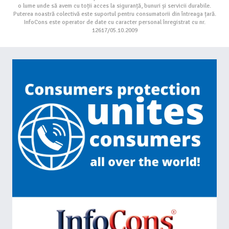
o lume unde să avem cu toții acces la siguranță, bunuri și servicii durabile.
Puterea noastră colectivă este suportul pentru consumatorii din întreaga țară.
InfoCons este operator de date cu caracter personal înregistrat cu nr.
12617/05.10.2009