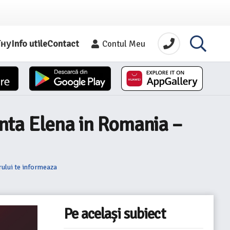
їну
Info utile
Contact
Contul Meu
nta Elena in Romania –
ului te informeaza
Pe același subiect