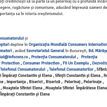
oți credincioșii să ia parte la un pelerinaj cu o profundă încă
eculegere, rugăciune și comuniune, aducând împreună oameni d
ortanța sa în istoria creștinismului.
onsumatorului
și
epturi
depline în
Organizația Mondială
Consumers Internatio
umatori
, având
Secretariatul General
în București,
Bd. Mărășeș
iat@infocons.ro
,
Protecția Consumatorului
,
Protecția
 Protection
,
Consumer Protection
,
Fii Un Exemplu
,
Dezvolt
,
Telefonul Consumatorului
,
Telefonul Consumatorilor
, Sfânt
i Împărați Constantin și Elena , Sfinții Constantin și Elena , Re
ne , Importanța , Biserici , Biserică , Pelerinaj , Pelerinaje ,
 , Moaștele Sfintei Elena , Moaștele Sfintei Împărătese Elena 
. Împărați Constantin și Elena