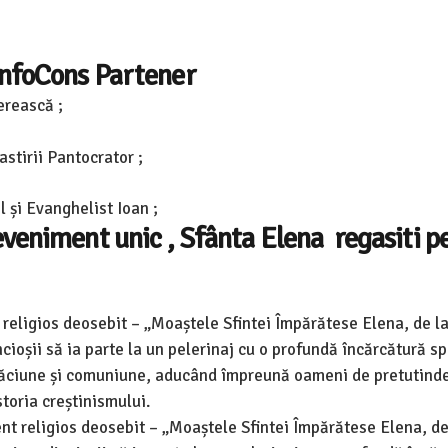
InfoCons Partener
erească ;
stirii Pantocrator ;
l și Evanghelist Ioan ;
eveniment unic , Sfânta Elena regasiti p
religios deosebit – „Moaștele Sfintei Împărătese Elena, de la
cioșii să ia parte la un pelerinaj cu o profundă încărcătură sp
ugăciune și comuniune, aducând împreună oameni de pretutind
storia creștinismului.
 religios deosebit – „Moaștele Sfintei Împărătese Elena, de