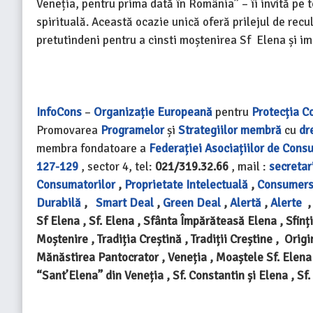
Veneția, pentru prima dată în România” – îi invită pe t
spirituală. Această ocazie unică oferă prilejul de r
pretutindeni pentru a cinsti moștenirea Sf Elena și imp
InfoCons
–
Organizație Europeană
pentru
Protecția C
Promovarea
Programelor
și
Strategiilor
membră
cu
dr
membra fondatoare a
Federației Asociațiilor de Cons
127-129
, sector 4, tel:
021/319.32.66
, mail :
secretar
Consumatorilor
,
Proprietate Intelectuală
,
Consumers
Durabilă
,
Smart Deal
,
Green Deal
,
Alertă
,
Alerte
Sf Elena , Sf. Elena , Sfânta Împărăteasă Elena , Sfinți
Moștenire , Tradiția Creștină , Tradiții Creștine , Origi
Mănăstirea Pantocrator , Veneția , Moaștele Sf. Elena
“Sant’Elena” din Veneția , Sf. Constantin și Elena , Sf