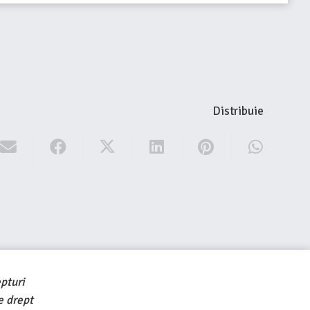
Distribuie
pturi
e drept