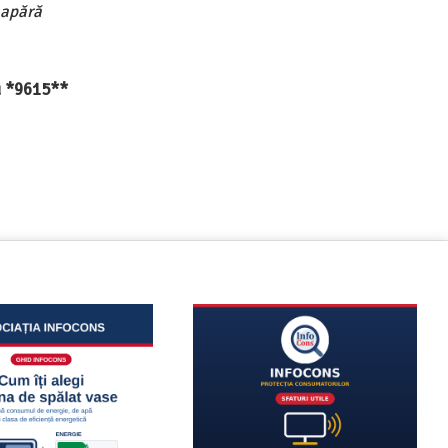
 apără
au *9615**