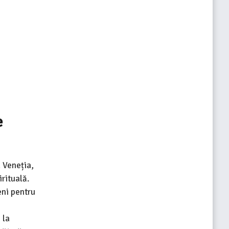
e
 Veneția,
irituală.
eni pentru
 la