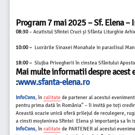
Program 7 mai 2025 – Sf. Elena – 
08:30
–
Acatistul Sfintei Cruci și Sfânta Liturghie Arhi
10:00 –
Lucrările Sinaxei Monahale in paraclisul Mana
18:00 –
Slujba Privegherii în cinstea Sfântului Aposto
Mai multe informatii despre acest 
:
www.sfanta-elena.ro
InfoCons
, în
calitate
de partener al acestui eveniment 
pentru prima dată în România” – îi invită pe toți credin
Această ocazie unică oferă prilejul de reculegere, r
a cinsti moștenirea Sfintei Elena și importanța sa în i
InfoCons
, în
calitate
de PARTENER al acestui eveniment