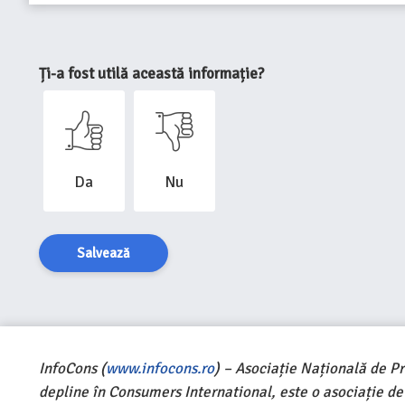
Ți-a fost utilă această informație?
Da
Nu
Salvează
InfoCons (
www.infocons.ro
) – Asociație Națională de P
depline în Consumers International, este o asociație d