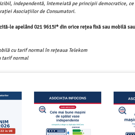
ivizibil, independentă, întemeiată pe principii democratice, ce
ației Asociațiilor de Consumatori.
ercită-le apelând 021 9615!* din orice rețea fixă sau mobilă s
obilă cu tarif normal în rețeaua Telekom
 tarif normal