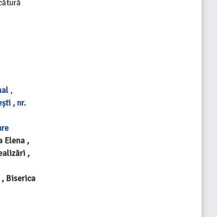
rcătură
e
nal
,
ti , nr.
are
a Elena ,
alizări ,
, Biserica