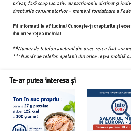
privat, fără scop lucrativ, cu patrimoniu distinct și ind
drepturile consumatorilor – membră fondatoare a Feder
Fii informat! Ia atitudine! Cunoaște-ți drepturile și ex
din orice rețea mobilă!
**Număr de telefon apelabil din orice rețea fixă sau m
***Număr de telefon apelabil din orice rețea mobilă cu
Te-ar putea interesa și