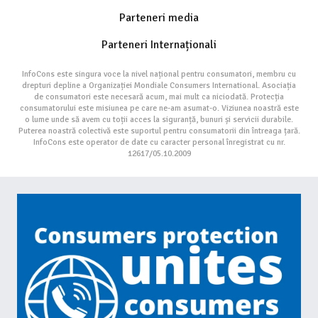
Parteneri media
Parteneri Internaționali
InfoCons este singura voce la nivel național pentru consumatori, membru cu
drepturi depline a Organizației Mondiale Consumers International. Asociația
de consumatori este necesară acum, mai mult ca niciodată. Protecția
consumatorului este misiunea pe care ne-am asumat-o. Viziunea noastră este
o lume unde să avem cu toții acces la siguranță, bunuri și servicii durabile.
Puterea noastră colectivă este suportul pentru consumatorii din întreaga țară.
InfoCons este operator de date cu caracter personal înregistrat cu nr.
12617/05.10.2009