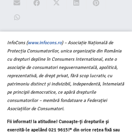
InfoCons (
www.infocons.ro
) – Asociație Națională de
Protecția Consumatorilor, unica organizație din România
cu drepturi depline în Consumers International, este o
asociație de consumatori neguvernamentală, apolitică,
reprezentativă, de drept privat, fără scop lucrativ, cu
patrimoniu distinct și indivizibil, independentă, întemeiată
pe principii democratice, ce apără drepturile
consumatorilor – membră fondatoare a Federației
Asociațiilor de Consumatori.
Fii informat! Ia atitudine! Cunoaște-ți drepturile și
exercită-le apelând 021 9615!* din orice rețea fixă sau